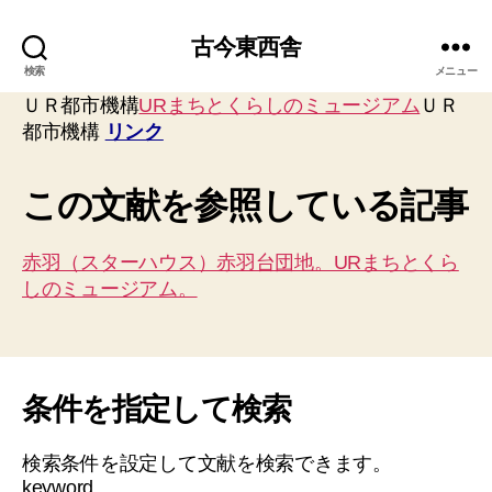
古今東西舎
検索
メニュー
ＵＲ都市機構
URまちとくらしのミュージアム
ＵＲ
都市機構
リンク
この文献を参照している記事
赤羽（スターハウス）赤羽台団地。URまちとくら
しのミュージアム。
条件を指定して検索
検索条件を設定して文献を検索できます。
keyword