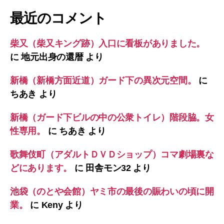
最近のコメント
柴又（柴又キング跡）入口に看板がありました。
に
地元出身の還暦
より
新橋（新橋方面近道）ガード下の異次元空間。
に
ちあき
より
新橋（ガード下ビルの中の公衆トイレ）階段脇。女
性専用。
に
ちあき
より
歌舞伎町（アダルトＤＶＤショップ）コマ劇場裏な
どにあります。
に
田舎モン32
より
池袋（のとや会館）ヤミ市の最後の賑わいの頃に開
業。
に
Keny
より