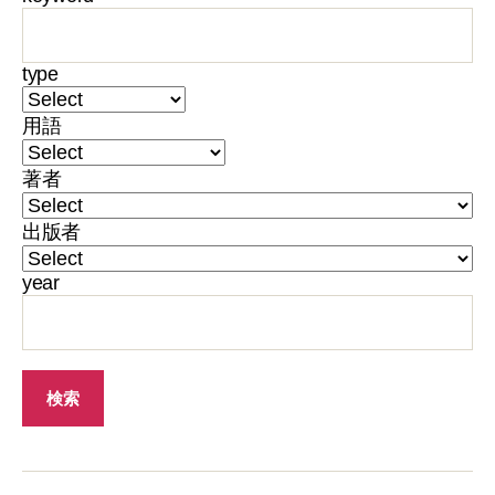
type
用語
著者
出版者
year