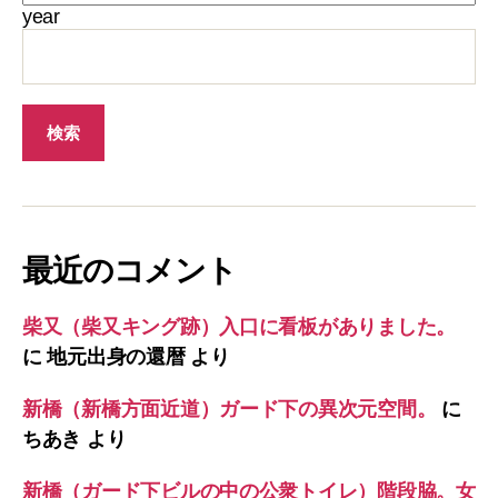
year
最近のコメント
柴又（柴又キング跡）入口に看板がありました。
に
地元出身の還暦
より
新橋（新橋方面近道）ガード下の異次元空間。
に
ちあき
より
新橋（ガード下ビルの中の公衆トイレ）階段脇。女