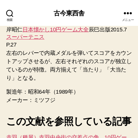
古今東西舎
検索
メニュー
岸昭仁
日本懐かし10円ゲーム大全
辰巳出版2015.7
スーパーテニス
P.27
左右のレバーで内蔵メダルを弾いてスコアをカウン
トアップさせるが、左右それぞれのスコアが独立し
ているのが特徴。両方揃えて「当たり」「大当た
り」となる。
製造年：昭和64年（1989年）
メーカー：ミツフジ
この文献を参照している記事
赤羽（種屋）赤羽中央街の交差点の角。10円ゲー