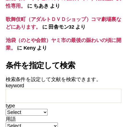
性専用。
に
ちあき
より
歌舞伎町（アダルトＤＶＤショップ）コマ劇場裏な
どにあります。
に
田舎モン32
より
池袋（のとや会館）ヤミ市の最後の賑わいの頃に開
業。
に
Keny
より
条件を指定して検索
検索条件を設定して文献を検索できます。
keyword
type
用語