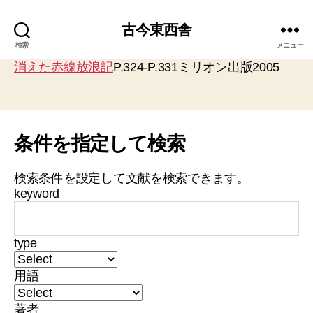
古今東西舎
検索
メニュー
消えた赤線放浪記
P.324-P.331ミリオン出版2005
条件を指定して検索
検索条件を設定して文献を検索できます。
keyword
type
用語
著者