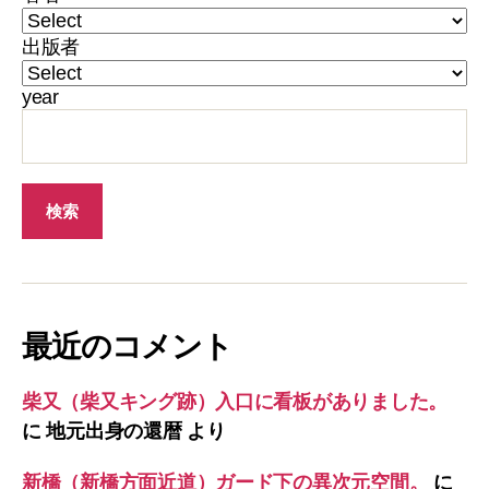
出版者
year
最近のコメント
柴又（柴又キング跡）入口に看板がありました。
に
地元出身の還暦
より
新橋（新橋方面近道）ガード下の異次元空間。
に