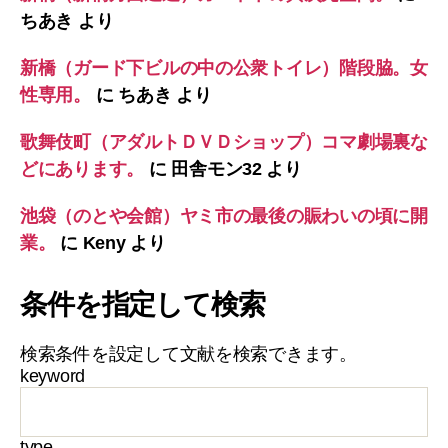
ちあき
より
新橋（ガード下ビルの中の公衆トイレ）階段脇。女
性専用。
に
ちあき
より
歌舞伎町（アダルトＤＶＤショップ）コマ劇場裏な
どにあります。
に
田舎モン32
より
池袋（のとや会館）ヤミ市の最後の賑わいの頃に開
業。
に
Keny
より
条件を指定して検索
検索条件を設定して文献を検索できます。
keyword
type