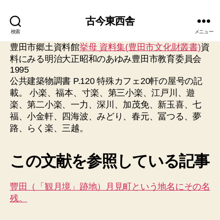
古今東西舎
検索
メニュー
豊田市郷土資料館
挙母 資料集(豊田市文化財叢書)
資
料にみる明治大正昭和のあゆみ豊田市教育委員会
1995
公共建築物調書 P.120 特殊カフェ20軒の屋号の記
載。 小楽、福本、寸楽、第三小楽、江戸川、遊
楽、第二小楽、一力、深川、加茂免、新玉喜、七
福、小金軒、四海波、みどり、春元、冨つる、夢
路、らく楽、三越。
この文献を参照している記事
豐田（「観月境」跡地）月見町という地名にその名
残。