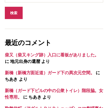
最近のコメント
柴又（柴又キング跡）入口に看板がありました。
に
地元出身の還暦
より
新橋（新橋方面近道）ガード下の異次元空間。
に
ちあき
より
新橋（ガード下ビルの中の公衆トイレ）階段脇。女
性専用。
に
ちあき
より