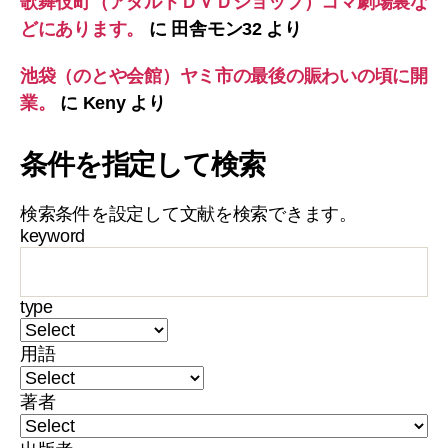
歌舞伎町（アダルトＤＶＤショップ）コマ劇場裏な
どにあります。
に
田舎モン32
より
池袋（のとや会館）ヤミ市の最後の賑わいの頃に開
業。
に
Keny
より
条件を指定して検索
検索条件を設定して文献を検索できます。
keyword
type
用語
著者