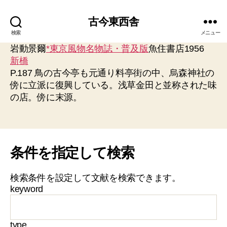
古今東西舎
検索
メニュー
岩動景爾
*東京風物名物誌・普及版
魚住書店1956
新橋
P.187 鳥の古今亭も元通り料亭街の中、烏森神社の
傍に立派に復興している。浅草金田と並称された味
の店。傍に末源。
条件を指定して検索
検索条件を設定して文献を検索できます。
keyword
type