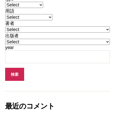
用語
著者
出版者
year
最近のコメント