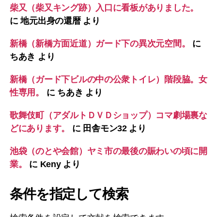
柴又（柴又キング跡）入口に看板がありました。
に
地元出身の還暦
より
新橋（新橋方面近道）ガード下の異次元空間。
に
ちあき
より
新橋（ガード下ビルの中の公衆トイレ）階段脇。女
性専用。
に
ちあき
より
歌舞伎町（アダルトＤＶＤショップ）コマ劇場裏な
どにあります。
に
田舎モン32
より
池袋（のとや会館）ヤミ市の最後の賑わいの頃に開
業。
に
Keny
より
条件を指定して検索