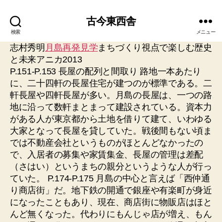
古今東西舎
検索
メニュー
志村秀明
月島再発見学
まちづくり視点で楽しむ歴史
と未来アニカ2013
P.151-P.153 長屋の配列と間取り 路地一本あたり
に、二十四軒の長屋住宅が建つのが標準である。二
軒長屋や四軒長屋が多い。月島の長屋は、一つの路
地に沿って数軒まとまって建設されている。資本力
がある人が東京都から土地を借りて建て、いわゆる
大家となって長屋を貸していた。戦後間もない頃ま
では不動産会社というものがほとんどなかったの
で、入居者の募集や家賃集金、長屋の管理は差配
（さはい）というまちの親分というような人が行っ
ていた。 P.174-P.175 月島の中心と言えば「西仲通
り商店街」だ。地下鉄の開通で銀座や有楽町が身近
になったこともあり、現在、商店街に物販店はほと
んど無くなった。代わりにもんじゃ店が増え、もん