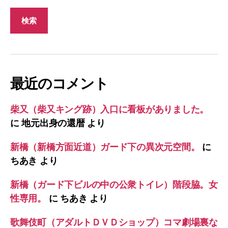
最近のコメント
柴又（柴又キング跡）入口に看板がありました。
に
地元出身の還暦
より
新橋（新橋方面近道）ガード下の異次元空間。
に
ちあき
より
新橋（ガード下ビルの中の公衆トイレ）階段脇。女
性専用。
に
ちあき
より
歌舞伎町（アダルトＤＶＤショップ）コマ劇場裏な