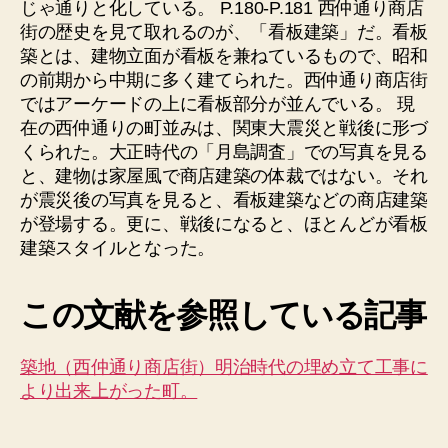
じゃ通りと化している。 P.180-P.181 西仲通り商店
街の歴史を見て取れるのが、「看板建築」だ。看板
築とは、建物立面が看板を兼ねているもので、昭和
の前期から中期に多く建てられた。西仲通り商店街
ではアーケードの上に看板部分が並んでいる。 現
在の西仲通りの町並みは、関東大震災と戦後に形づ
くられた。大正時代の「月島調査」での写真を見る
と、建物は家屋風で商店建築の体裁ではない。それ
が震災後の写真を見ると、看板建築などの商店建築
が登場する。更に、戦後になると、ほとんどが看板
建築スタイルとなった。
この文献を参照している記事
築地（西仲通り商店街）明治時代の埋め立て工事に
より出来上がった町。