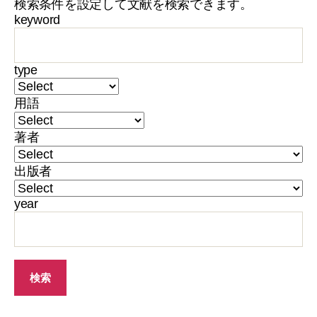
検索条件を設定して文献を検索できます。
keyword
type
用語
著者
出版者
year