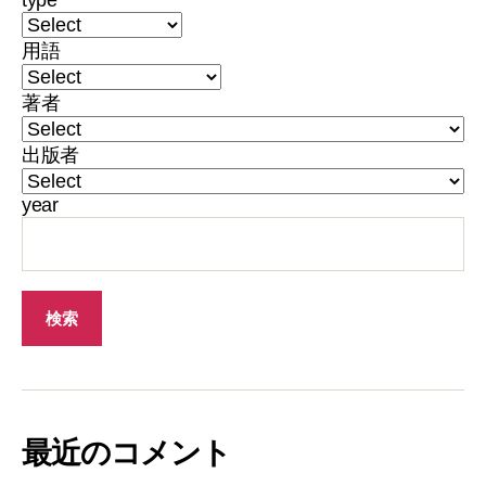
type
用語
著者
出版者
year
最近のコメント