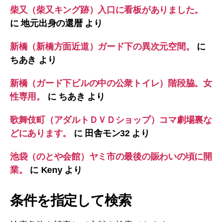
柴又（柴又キング跡）入口に看板がありました。
に
地元出身の還暦
より
新橋（新橋方面近道）ガード下の異次元空間。
に
ちあき
より
新橋（ガード下ビルの中の公衆トイレ）階段脇。女
性専用。
に
ちあき
より
歌舞伎町（アダルトＤＶＤショップ）コマ劇場裏な
どにあります。
に
田舎モン32
より
池袋（のとや会館）ヤミ市の最後の賑わいの頃に開
業。
に
Keny
より
条件を指定して検索