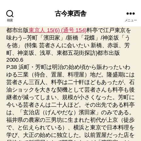
古今東西舎
検索
メニュー
都市出版
東京人 15(6) (通号 154)
料亭で江戸東京を
味わう--芳町「濱田家」/新橋「花蝶」/神楽坂「う
を徳」 (特集 芸者さんに会いたい 新橋、赤坂、芳
町、神楽坂、浅草、東都五花街探訪)都市出版
2000.6
P.38 浜町・芳町は明治の始め頃から賑わったいわ
ゆる三業（待合、置屋、料理屋）地だ。隆盛期には
芸者さん三百人、料亭は二十軒ほどもあったが、石
油ショックを大きな契機として芸者さんも料亭も後
継者が減ってしまい、規模が小さくなった。芳町に
今いる芸者さんは二十人ほど。その出先である料亭
は、「玄治店（げんやだな）濱田家」のみである。
福井県の農家の三男坊に生まれた初代が上京（徒歩
で、と伝えられている）、横浜と東京で日本料理を
学び、大正の始めに独立した。以前置屋だった店を