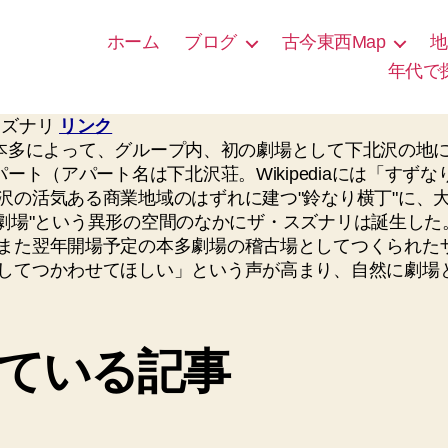
ホーム
ブログ
古今東西Map
地
年代で
スズナリ
リンク
リは本多によって、グループ内、初の劇場として下北沢の地に
ート（アパート名は下北沢荘。Wikipediaには「す
沢の活気ある商業地域のはずれに建つ"鈴なり横丁"に、
"+"劇場"という異形の空間のなかにザ・スズナリは誕生し
また翌年開場予定の本多劇場の稽古場としてつくられた
してつかわせてほしい」という声が高まり、自然に劇場
ている記事