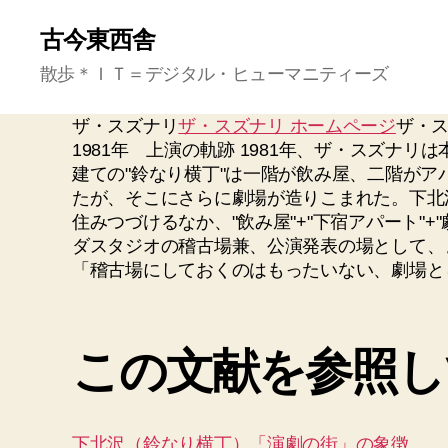
古今東西舎
散歩＊ＩＴ＝デジタル・ヒューマニティーズ
ザ・スズナリ
ザ・スズナリ ホームページ
ザ・
1981年 上演の軌跡 1981年、ザ・スズナ
建ての"鈴なり横丁"は一階が飲み屋、二階がアパ
たが、そこにさらに劇場が造りこまれた。下北
住みつづけるなか、"飲み屋"+"下宿アパート
ダスタジオの稽古場兼、公演発表の場として、
「稽古場にしておくのはもったいない、劇場と
この文献を参照し
下北沢（鈴なり横丁）「演劇の街」の象徴。