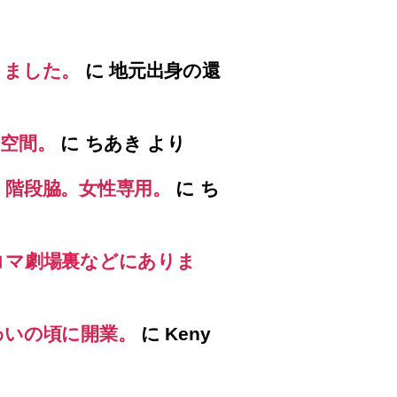
りました。
に
地元出身の還
空間。
に
ちあき
より
）階段脇。女性専用。
に
ち
コマ劇場裏などにありま
わいの頃に開業。
に
Keny