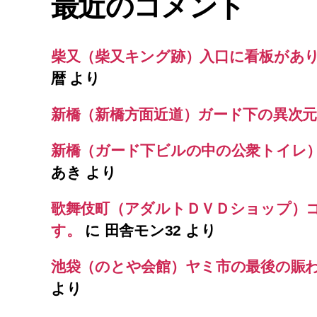
最近のコメント
柴又（柴又キング跡）入口に看板があ
暦
より
新橋（新橋方面近道）ガード下の異次元
新橋（ガード下ビルの中の公衆トイレ
あき
より
歌舞伎町（アダルトＤＶＤショップ）
す。
に
田舎モン32
より
池袋（のとや会館）ヤミ市の最後の賑
より