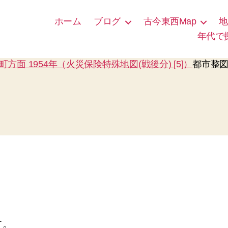
ホーム
ブログ
古今東西Map
地
年代で
林町方面 1954年（火災保険特殊地図(戦後分) [5]）
都市整図
す。