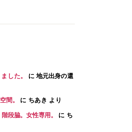
りました。
に
地元出身の還
空間。
に
ちあき
より
）階段脇。女性専用。
に
ち