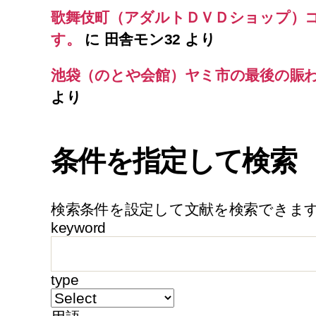
歌舞伎町（アダルトＤＶＤショップ）
す。
に
田舎モン32
より
池袋（のとや会館）ヤミ市の最後の賑
より
条件を指定して検索
検索条件を設定して文献を検索できま
keyword
type