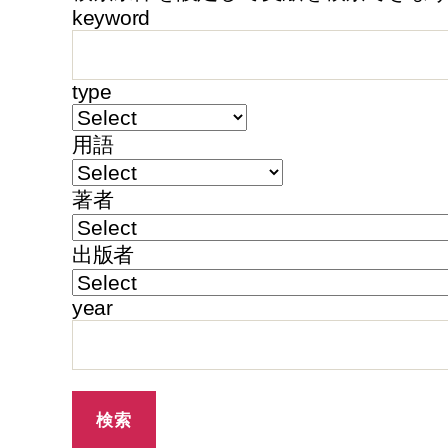
keyword
type
用語
著者
出版者
year