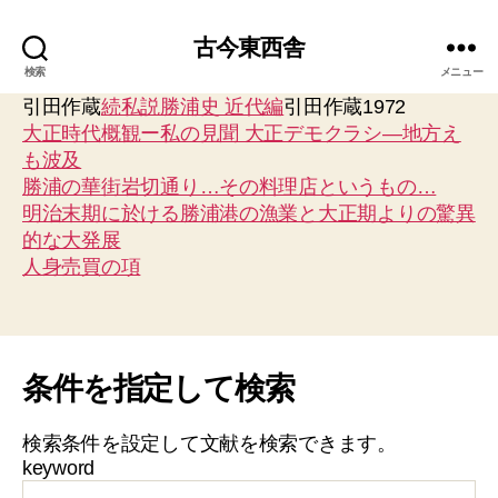
古今東西舎
検索
メニュー
引田作蔵
続私説勝浦史 近代編
引田作蔵1972
大正時代概観ー私の見聞 大正デモクラシ―地方え
も波及
勝浦の華街岩切通り…その料理店というもの…
明治末期に於ける勝浦港の漁業と大正期よりの驚異
的な大発展
人身売買の項
条件を指定して検索
検索条件を設定して文献を検索できます。
keyword