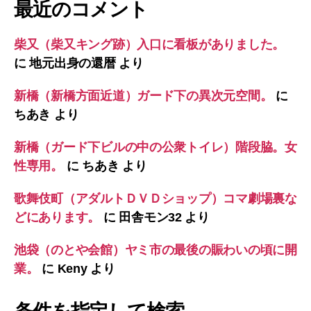
最近のコメント
柴又（柴又キング跡）入口に看板がありました。
に
地元出身の還暦
より
新橋（新橋方面近道）ガード下の異次元空間。
に
ちあき
より
新橋（ガード下ビルの中の公衆トイレ）階段脇。女
性専用。
に
ちあき
より
歌舞伎町（アダルトＤＶＤショップ）コマ劇場裏な
どにあります。
に
田舎モン32
より
池袋（のとや会館）ヤミ市の最後の賑わいの頃に開
業。
に
Keny
より