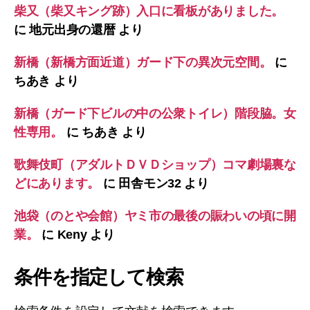
柴又（柴又キング跡）入口に看板がありました。
に
地元出身の還暦
より
新橋（新橋方面近道）ガード下の異次元空間。
に
ちあき
より
新橋（ガード下ビルの中の公衆トイレ）階段脇。女
性専用。
に
ちあき
より
歌舞伎町（アダルトＤＶＤショップ）コマ劇場裏な
どにあります。
に
田舎モン32
より
池袋（のとや会館）ヤミ市の最後の賑わいの頃に開
業。
に
Keny
より
条件を指定して検索