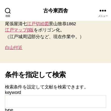
古今東西舎
検索
メニュー
尾張屋清七
江戸切絵図
景山致恭1862
江戸マップβ版
をポリゴン化。
（江戸城周辺部分など、現在作業中。）
白山付近
条件を指定して検索
検索条件を設定して文献を検索できます。
keyword
type