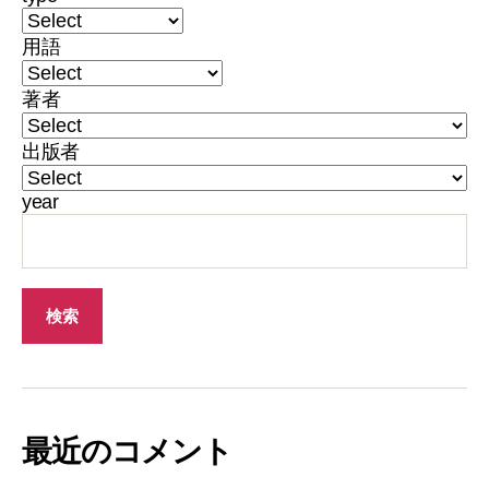
用語
著者
出版者
year
最近のコメント