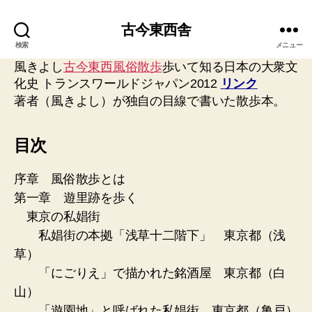
古今東西舎
検索
メニュー
風きよし
古今東西風俗散歩
歩いて知る日本の大衆文
化史 トランスワールドジャパン2012
リンク
著者（風きよし）が独自の目線で書いた散歩本。
目次
序章 風俗散歩とは
第一章 遊里跡を歩く
東京の私娼街
私娼街の本拠「浅草十二階下」 東京都（浅
草）
「にごりえ」で描かれた銘酒屋 東京都（白
山）
「遊園地」と呼ばれた私娼街 東京都（亀戸）