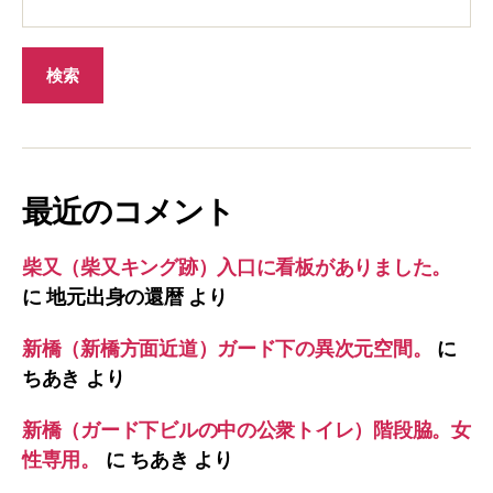
最近のコメント
柴又（柴又キング跡）入口に看板がありました。
に
地元出身の還暦
より
新橋（新橋方面近道）ガード下の異次元空間。
に
ちあき
より
新橋（ガード下ビルの中の公衆トイレ）階段脇。女
性専用。
に
ちあき
より