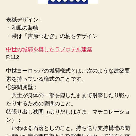
表紙デザイン：
・和風の装幀
・帯は「吉原つむぎ」の柄をデザイン
中世の城郭を模したラブホテル建築
P.112
中世ヨーロッパの城郭様式とは、次のような建築要
素を持っている様式のことです。
①狭間胸壁：
兵士が身体の一部を隠したままで射撃したり戦っ
たりするための隙間のこと。
②張り出し狭間（はりだしはざま、マチコレーショ
ン）：
いわゆる石落としのこと。持ち送り支持構造の間