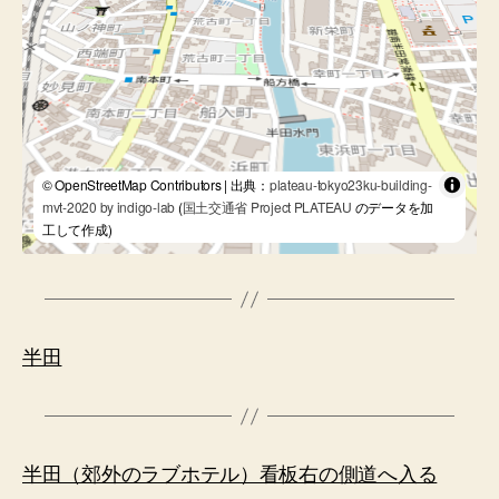
© OpenStreetMap Contributors | 出典：
plateau-tokyo23ku-building-
mvt-2020 by indigo-lab
(
国土交通省 Project PLATEAU
のデータを加
工して作成)
半田
半田（郊外のラブホテル）看板右の側道へ入る