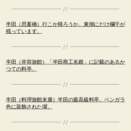
半田（思案橋）行こか帰ろうか。東側にだけ欄干が
残っています。
半田（井筒旅館）「半田商工名鑑」に記載のあるか
つての料亭。
半田（料理旅館末廣）半田の最高級料亭。ベンガラ
色に装飾された塀。