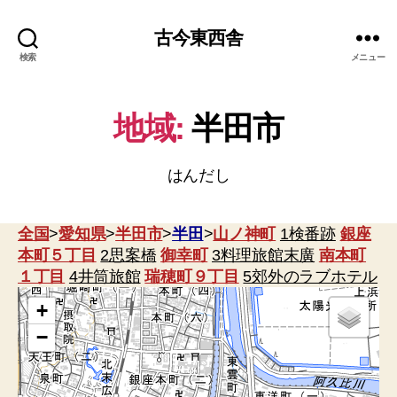
古今東西舎
検索
メニュー
地域:
半田市
はんだし
全国
>
愛知県
>
半田市
>
半田
>
山ノ神町
1検番跡
銀座
本町５丁目
2思案橋
御幸町
3料理旅館末廣
南本町
１丁目
4井筒旅館
瑞穂町９丁目
5郊外のラブホテル
+
−