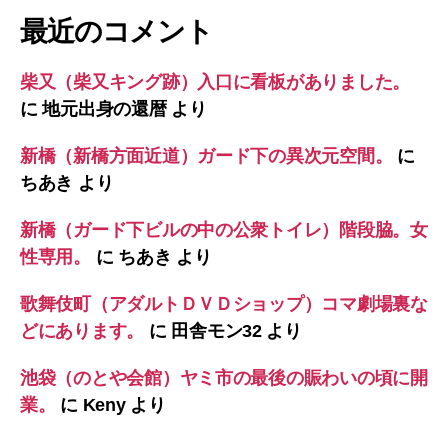
最近のコメント
柴又（柴又キング跡）入口に看板がありました。
に
地元出身の還暦
より
新橋（新橋方面近道）ガード下の異次元空間。
に
ちあき
より
新橋（ガード下ビルの中の公衆トイレ）階段脇。女
性専用。
に
ちあき
より
歌舞伎町（アダルトＤＶＤショップ）コマ劇場裏な
どにあります。
に
田舎モン32
より
池袋（のとや会館）ヤミ市の最後の賑わいの頃に開
業。
に
Keny
より