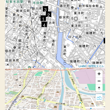
3
2
1
4
5
Leaflet
|
地理院タイル