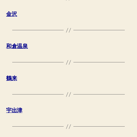
金沢
和倉温泉
鶴来
宇出津