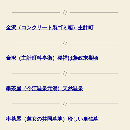
金沢（コンクリート製ゴミ箱）主計町
金沢（主計町料亭街）発祥は藩政末期頃
串茶屋（今江温泉元湯）天然温泉
串茶屋（遊女の共同墓地）珍しい単独墓