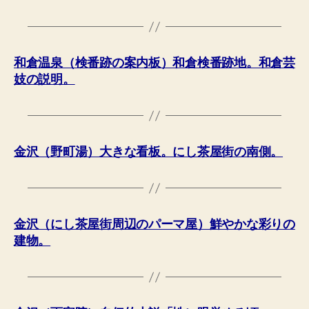
和倉温泉（検番跡の案内板）和倉検番跡地。和倉芸
妓の説明。
金沢（野町湯）大きな看板。にし茶屋街の南側。
金沢（にし茶屋街周辺のパーマ屋）鮮やかな彩りの
建物。