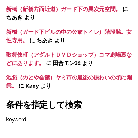
新橋（新橋方面近道）ガード下の異次元空間。
に
ちあき
より
新橋（ガード下ビルの中の公衆トイレ）階段脇。女
性専用。
に
ちあき
より
歌舞伎町（アダルトＤＶＤショップ）コマ劇場裏な
どにあります。
に
田舎モン32
より
池袋（のとや会館）ヤミ市の最後の賑わいの頃に開
業。
に
Keny
より
条件を指定して検索
keyword