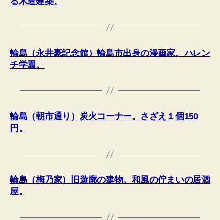
る木造建築。
輪島（永井豪記念館）輪島市出身の漫画家。ハレン
チ学園。
輪島（朝市通り）炭火コーナー。さざえ１個150
円。
輪島（梅乃家）旧遊廓の建物。和風の佇まいの居酒
屋。