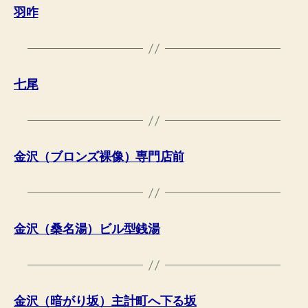
羽咋
七尾
金沢（ブロンズ裸像）専門店前
金沢（桑名湯）ビル型銭湯
金沢（暗がり坂）主計町へ下る坂