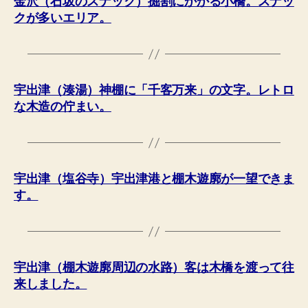
金沢（石坂のスナック）掘割にかかる小橋。スナッ
クが多いエリア。
宇出津（湊湯）神棚に「千客万来」の文字。レトロ
な木造の佇まい。
宇出津（塩谷寺）宇出津港と棚木遊廓が一望できま
す。
宇出津（棚木遊廓周辺の水路）客は木橋を渡って往
来しました。