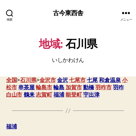
古今東西舎
検索
メニュー
地域:
石川県
いしかわけん
全国
>
石川県
>
金沢市
金沢
七尾市
七尾
和倉温泉
小
松市
串茶屋
輪島市
輪島
加賀市
動橋
羽咋市
羽咋
白山市
鶴来
志賀町
福浦
能登町
宇出津
福浦