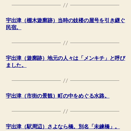
宇出津（棚木遊廓跡）当時の妓楼の屋号を引き継ぐ
民宿。
宇出津（遊廓跡）地元の人々は「メンキチ」と呼び
ました。
宇出津（市街の景観）町の中をめぐる水路。
宇出津（駅周辺）さよなら橋。別名「未練橋」。