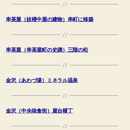
串茶屋（妓楼中屋の建物）串町に移築
串茶屋（串茶屋町の史蹟）三階の松
金沢（あわづ湯）ミネラル温泉
金沢（中央味食街）屋台横丁