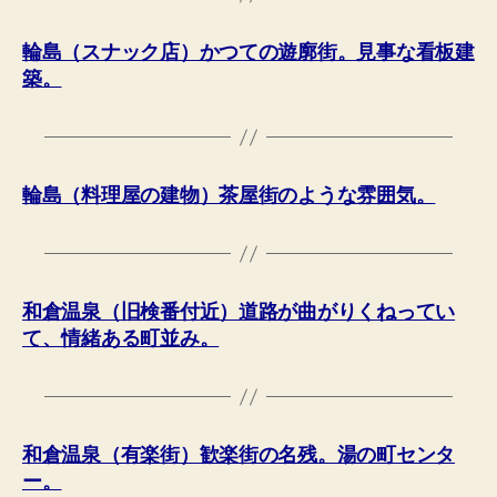
輪島（スナック店）かつての遊廓街。見事な看板建
築。
輪島（料理屋の建物）茶屋街のような雰囲気。
和倉温泉（旧検番付近）道路が曲がりくねってい
て、情緒ある町並み。
和倉温泉（有楽街）歓楽街の名残。湯の町センタ
ー。