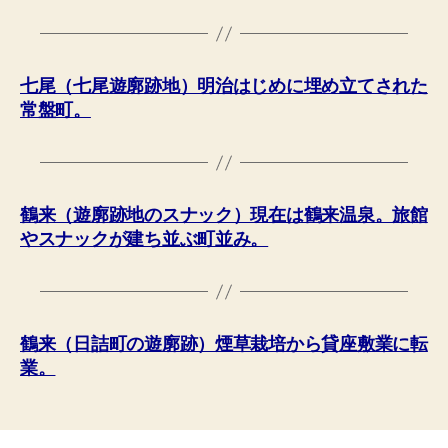
七尾（七尾遊廓跡地）明治はじめに埋め立てされた
常盤町。
鶴来（遊廓跡地のスナック）現在は鶴来温泉。旅館
やスナックが建ち並ぶ町並み。
鶴来（日詰町の遊廓跡）煙草栽培から貸座敷業に転
業。