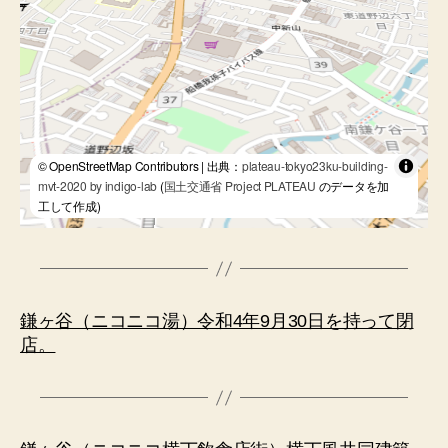
© OpenStreetMap Contributors | 出典：
plateau-tokyo23ku-building-
mvt-2020 by indigo-lab
(
国土交通省 Project PLATEAU
のデータを加
工して作成)
鎌ヶ谷（ニコニコ湯）令和4年9月30日を持って閉
店。