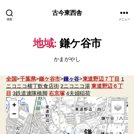
古今東西舎
検索
メニュー
4
地域:
鎌ケ谷市
かまがやし
全国
>
千葉県
>
鎌ケ谷市
>
鎌ヶ谷
>
東道野辺７丁目
1
ニコニコ横丁飲食店街
2ニコニコ湯
東道野辺６丁
目
3鉄道連隊橋脚
右京塚
4夫婦稲荷
+
−