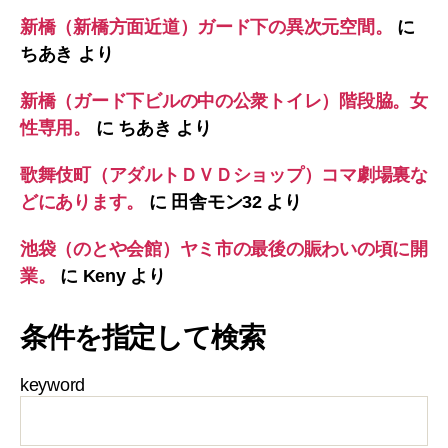
新橋（新橋方面近道）ガード下の異次元空間。
に
ちあき
より
新橋（ガード下ビルの中の公衆トイレ）階段脇。女
性専用。
に
ちあき
より
歌舞伎町（アダルトＤＶＤショップ）コマ劇場裏な
どにあります。
に
田舎モン32
より
池袋（のとや会館）ヤミ市の最後の賑わいの頃に開
業。
に
Keny
より
条件を指定して検索
keyword