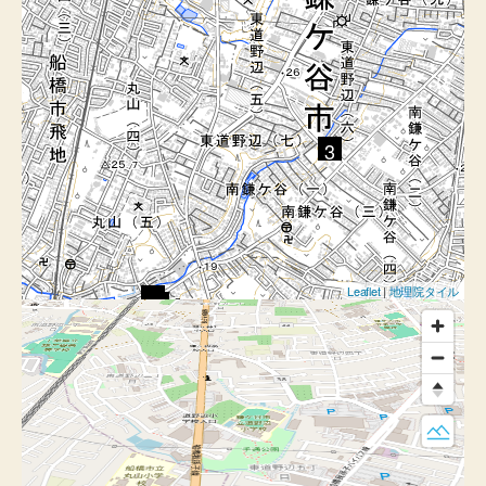
3
Leaflet
|
地理院タイル
1
2