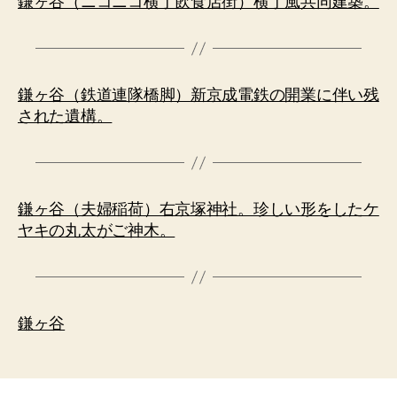
鎌ヶ谷（ニコニコ横丁飲食店街）横丁風共同建築。
鎌ヶ谷（鉄道連隊橋脚）新京成電鉄の開業に伴い残
された遺構。
鎌ヶ谷（夫婦稲荷）右京塚神社。珍しい形をしたケ
ヤキの丸太がご神木。
鎌ヶ谷