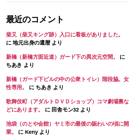
最近のコメント
柴又（柴又キング跡）入口に看板がありました。
に
地元出身の還暦
より
新橋（新橋方面近道）ガード下の異次元空間。
に
ちあき
より
新橋（ガード下ビルの中の公衆トイレ）階段脇。女
性専用。
に
ちあき
より
歌舞伎町（アダルトＤＶＤショップ）コマ劇場裏な
どにあります。
に
田舎モン32
より
池袋（のとや会館）ヤミ市の最後の賑わいの頃に開
業。
に
Keny
より