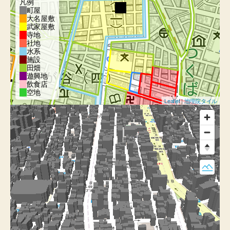
凡例
町屋
大名屋敷
武家屋敷
寺地
社地
水系
施設
田畑
遊興地
飲食店
空地
Leaflet
|
地理院タイル