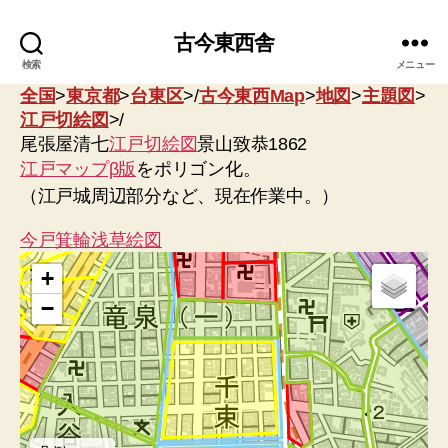
古今東西舎
検索
メニュー
全国
>
東京都
>
台東区
>/
古今東西Map
>
地図
>
主題図
>
江戸切絵図
>/
尾張屋清七
江戸切絵図
景山致恭1862
江戸マップβ版
をポリゴン化。
（江戸城周辺部分など、現在作業中。）
今戸箕輪浅草絵図
+
−