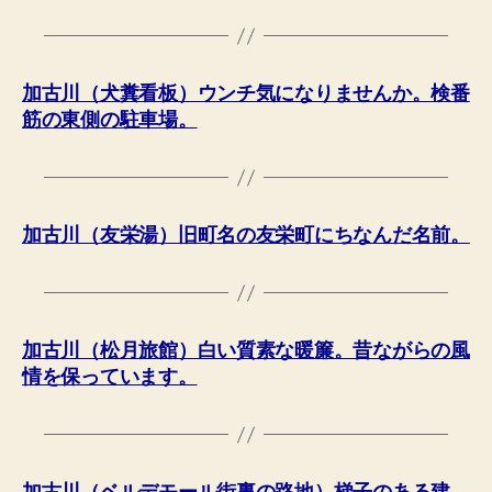
加古川（犬糞看板）ウンチ気になりませんか。検番
筋の東側の駐車場。
加古川（友栄湯）旧町名の友栄町にちなんだ名前。
加古川（松月旅館）白い質素な暖簾。昔ながらの風
情を保っています。