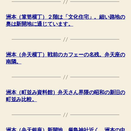
洲本（箪笥横丁）２階は「文化住宅」。細い路地の
奥は新開地に通じています。
洲本（弁天横丁）戦前のカフェーの名残。弁天座の
南隣。
洲本（町並み資料館）弁天さん界隈の昭和の新旧の
町並み比較。
洲本（弁天銀座）新開地。厳島神社近く。洲本の中