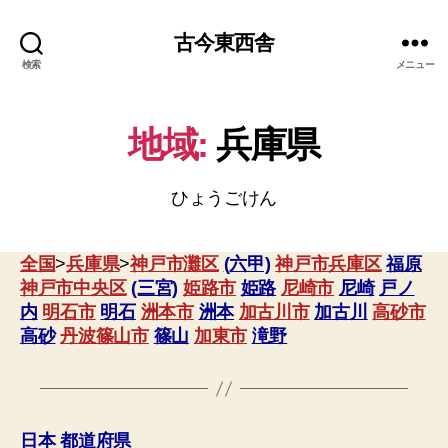
古今東西舎
検索
メニュー
地域:
兵庫県
ひょうごけん
全国
>
兵庫県
>
神戸市灘区
(六甲)
神戸市兵庫区
福原
神戸市中央区
(三宮)
姫路市
姫路
尼崎市
尼崎
戸ノ
内
明石市
明石
洲本市
洲本
加古川市
加古川
高砂市
高砂
丹波篠山市
篠山
加東市
滝野
日本 都道府県