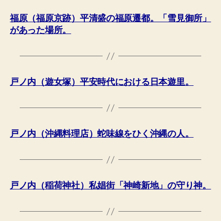
福原（福原京跡）平清盛の福原遷都。「雪見御所」
があった場所。
戸ノ内（遊女塚）平安時代における日本遊里。
戸ノ内（沖縄料理店）蛇味線をひく沖縄の人。
戸ノ内（稲荷神社）私娼街「神崎新地」の守り神。