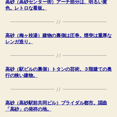
高砂（高砂センター街）アーチ部分は、明るい黄
色。レトロな看板。
高砂（梅ヶ枝湯）建物の裏側は圧巻。煙突は重厚な
レンガ造り。
高砂（駅ビルの裏側）トタンの芸術。３階建ての奥
行の狭い建物。
高砂（高砂駅前共同ビル）ブライダル都市。謡曲
「高砂」の発祥の地。