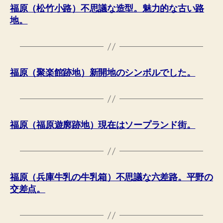
福原（松竹小路）不思議な造型。魅力的な古い路
地。
福原（聚楽館跡地）新開地のシンボルでした。
福原（福原遊廓跡地）現在はソープランド街。
福原（兵庫牛乳の牛乳箱）不思議な六差路。平野の
交差点。