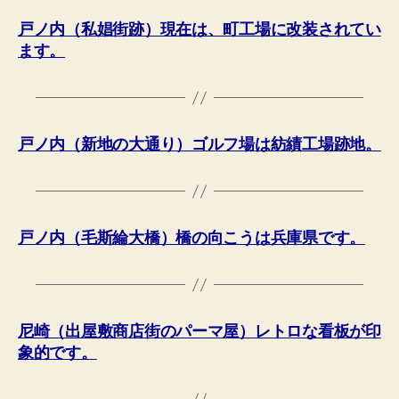
戸ノ内（私娼街跡）現在は、町工場に改装されてい
ます。
戸ノ内（新地の大通り）ゴルフ場は紡績工場跡地。
戸ノ内（毛斯綸大橋）橋の向こうは兵庫県です。
尼崎（出屋敷商店街のパーマ屋）レトロな看板が印
象的です。