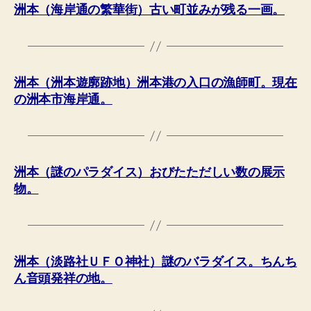
洲本（海岸通の繁華街）古い町並みが残る一画。
洲本（洲本遊廓跡地）洲本港の入口の漁師町。現在
の洲本市海岸通。
洲本（謎のパラダイス）おびたただしい数の展示
物。
洲本（淡路社ＵＦＯ神社）謎のバラダイス。ちんち
ん音頭発祥の地。