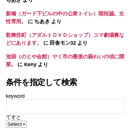
ちあき
より
新橋（ガード下ビルの中の公衆トイレ）階段脇。女
性専用。
に
ちあき
より
歌舞伎町（アダルトＤＶＤショップ）コマ劇場裏な
どにあります。
に
田舎モン32
より
池袋（のとや会館）ヤミ市の最後の賑わいの頃に開
業。
に
Keny
より
条件を指定して検索
keyword
てすと