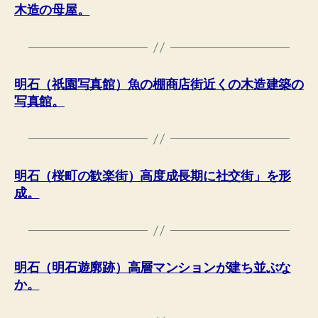
木造の母屋。
明石（祇園写真館）魚の棚商店街近くの木造建築の
写真館。
明石（桜町の歓楽街）高度成長期に社交街」を形
成。
明石（明石遊廓跡）高層マンションが建ち並ぶな
か。