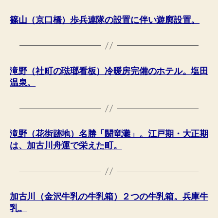
篠山（京口橋）歩兵連隊の設置に伴い遊廓設置。
滝野（社町の琺瑯看板）冷暖房完備のホテル。塩田
温泉。
滝野（花街跡地）名勝「闘竜灘」。江戸期・大正期
は、加古川舟運で栄えた町。
加古川（金沢牛乳の牛乳箱）２つの牛乳箱。兵庫牛
乳。