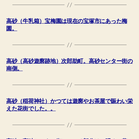
高砂（牛乳箱）宝梅園は現在の宝塚市にあった梅
園。
高砂（高砂遊廓跡地）次郎助町。高砂センター街の
南側。
高砂（稲荷神社）かつては遊廓やお茶屋で賑わい栄
えた花街でした。。