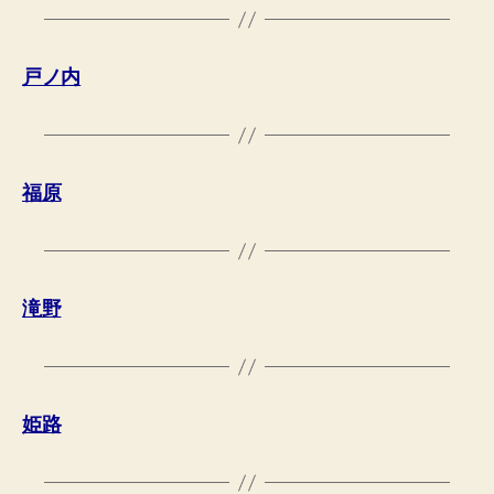
戸ノ内
福原
滝野
姫路