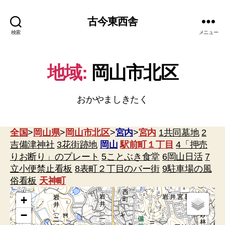
古今東西舎
検索
メニュー
地域:
岡山市北区
おかやましきたく
全国
>
岡山県
>
岡山市北区
>
宮内
>
宮内
1共同墓地
2
吉備津神社
3花街跡地
岡山
駅前町１丁目
4「押売
りお断り」のプレート
5ことぶき食堂
6岡山日活
7
立小便禁止看板
8表町２丁目のバー街
9駐車場の風
俗看板
天神町
+
−