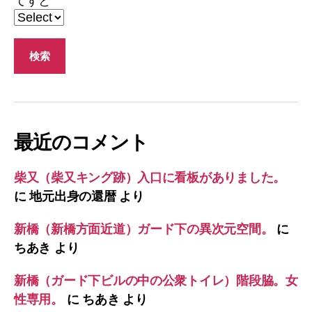
てすと
最近のコメント
柴又（柴又キング跡）入口に看板がありました。
に
地元出身の還暦
より
新橋（新橋方面近道）ガード下の異次元空間。
に
ちあき
より
新橋（ガード下ビルの中の公衆トイレ）階段脇。女
性専用。
に
ちあき
より