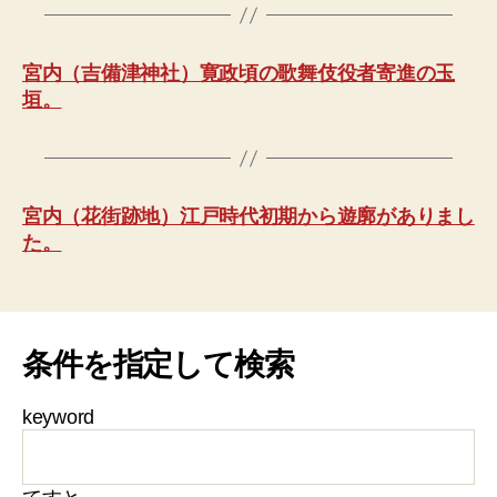
宮内（吉備津神社）寛政頃の歌舞伎役者寄進の玉
垣。
宮内（花街跡地）江戸時代初期から遊廓がありまし
た。
条件を指定して検索
keyword