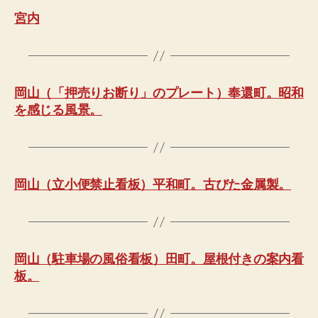
宮内
岡山（「押売りお断り」のプレート）奉還町。昭和
を感じる風景。
岡山（立小便禁止看板）平和町。古びた金属製。
岡山（駐車場の風俗看板）田町。屋根付きの案内看
板。