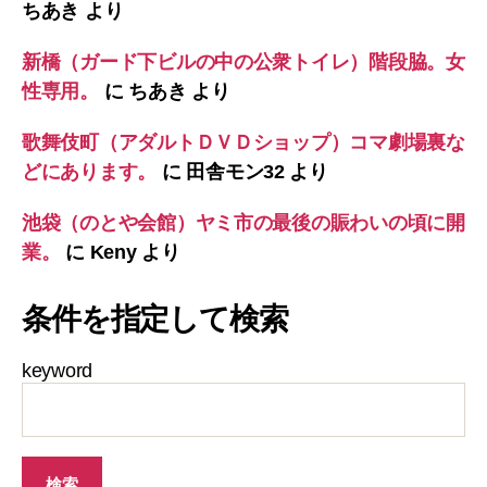
ちあき
より
新橋（ガード下ビルの中の公衆トイレ）階段脇。女
性専用。
に
ちあき
より
歌舞伎町（アダルトＤＶＤショップ）コマ劇場裏な
どにあります。
に
田舎モン32
より
池袋（のとや会館）ヤミ市の最後の賑わいの頃に開
業。
に
Keny
より
条件を指定して検索
keyword