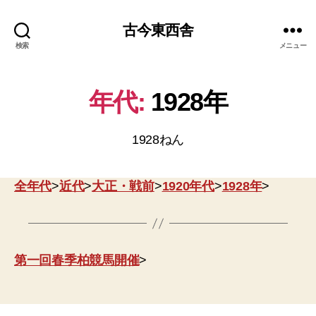
古今東西舎
検索
メニュー
年代:
1928年
1928ねん
全年代
>
近代
>
大正・戦前
>
1920年代
>
1928年
>
第一回春季柏競馬開催
>