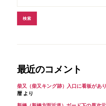
最近のコメント
柴又（柴又キング跡）入口に看板があ
暦
より
新橋（新橋方面近道）ガード下の異次元