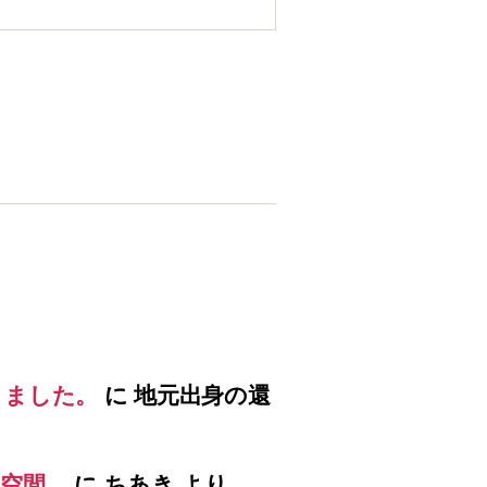
りました。
に
地元出身の還
空間。
に
ちあき
より