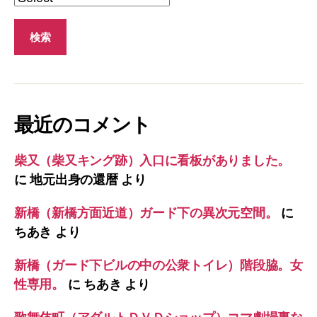
最近のコメント
柴又（柴又キング跡）入口に看板がありました。
に
地元出身の還暦
より
新橋（新橋方面近道）ガード下の異次元空間。
に
ちあき
より
新橋（ガード下ビルの中の公衆トイレ）階段脇。女
性専用。
に
ちあき
より