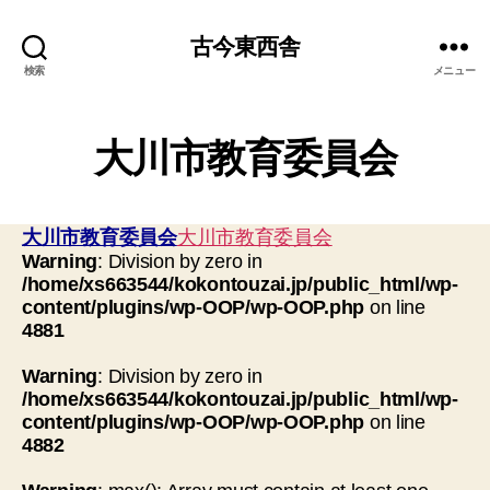
古今東西舎
検索
メニュー
大川市教育委員会
大川市教育委員会
大川市教育委員会
Warning
: Division by zero in
/home/xs663544/kokontouzai.jp/public_html/wp-
content/plugins/wp-OOP/wp-OOP.php
on line
4881
Warning
: Division by zero in
/home/xs663544/kokontouzai.jp/public_html/wp-
content/plugins/wp-OOP/wp-OOP.php
on line
4882