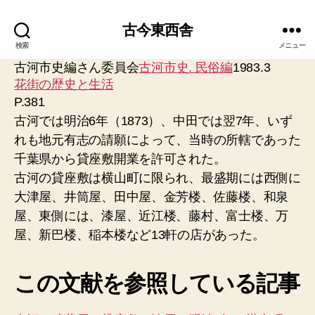
古今東西舎
検索
メニュー
古河市史編さん委員会
古河市史. 民俗編
1983.3
花街の歴史と生活
P.381
古河では明治6年（1873）、中田では翌7年、いず
れも地元有志の請願によって、当時の所轄であった
千葉県から貸座敷開業を許可された。
古河の貸座敷は横山町に限られ、最盛期には西側に
大津屋、井筒屋、田中屋、金芳楼、佐藤楼、和泉
屋、東側には、漆屋、近江楼、藤村、富士楼、万
屋、新巴楼、稲本楼など13軒の店があった。
この文献を参照している記事