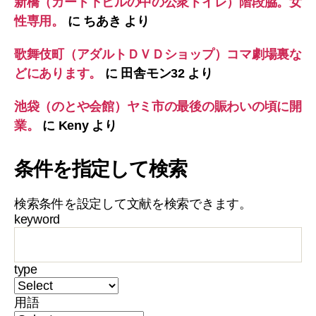
新橋（ガード下ビルの中の公衆トイレ）階段脇。女
性専用。
に
ちあき
より
歌舞伎町（アダルトＤＶＤショップ）コマ劇場裏な
どにあります。
に
田舎モン32
より
池袋（のとや会館）ヤミ市の最後の賑わいの頃に開
業。
に
Keny
より
条件を指定して検索
検索条件を設定して文献を検索できます。
keyword
type
用語