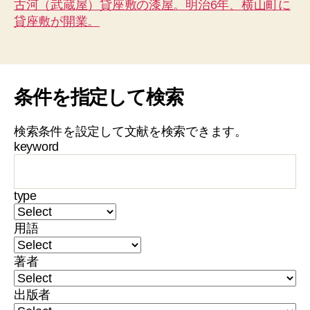
古河（武蔵屋）貸座敷の漆屋。明治6年、横山町に
貸座敷が開業。
条件を指定して検索
検索条件を設定して文献を検索できます。
keyword
type
用語
著者
出版者