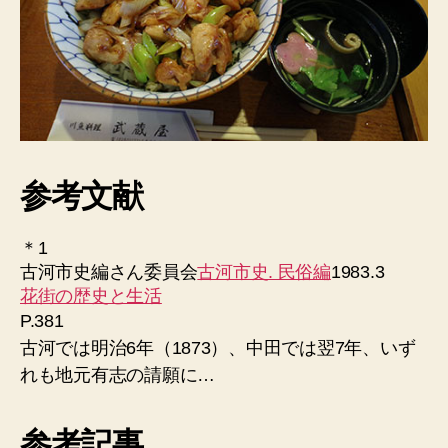
参考文献
＊1
古河市史編さん委員会
古河市史. 民俗編
1983.3
花街の歴史と生活
P.381
古河では明治6年（1873）、中田では翌7年、いず
れも地元有志の請願に…
参考記事