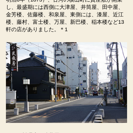
座
し、最盛期には西側に大津屋、井筒屋、田中屋、
敷
金芳楼、佐藤楼、和泉屋、東側には、漆屋、近江
の
楼、藤村、富士楼、万屋、新巴楼、稲本楼など13
漆
軒の店がありました。＊1
屋。
明
治
6
年、
横
山
町
に
貸
座
敷
が
開
業。
へ