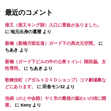
最近のコメント
柴又（柴又キング跡）入口に看板がありました。
に
地元出身の還暦
より
新橋（新橋方面近道）ガード下の異次元空間。
に
ちあき
より
新橋（ガード下ビルの中の公衆トイレ）階段脇。女
性専用。
に
ちあき
より
歌舞伎町（アダルトＤＶＤショップ）コマ劇場裏な
どにあります。
に
田舎モン32
より
池袋（のとや会館）ヤミ市の最後の賑わいの頃に開
業。
に
Keny
より