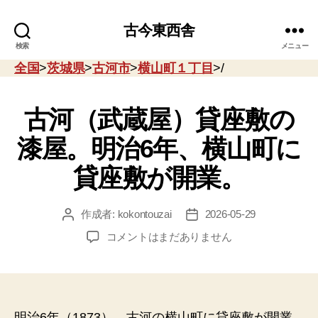
古今東西舎
検索
メニュー
全国
>
茨城県
>
古河市
>
横山町１丁目
>/
古河（武蔵屋）貸座敷の
漆屋。明治6年、横山町に
貸座敷が開業。
作成者:
kokontouzai
2026-05-29
投
投
稿
稿
古
コメントはまだありません
者
日
河
（武
蔵
屋）
貸
明治6年（1873）、古河の横山町に貸座敷が開業