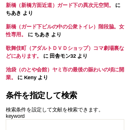
新橋（新橋方面近道）ガード下の異次元空間。
に
ちあき
より
新橋（ガード下ビルの中の公衆トイレ）階段脇。女
性専用。
に
ちあき
より
歌舞伎町（アダルトＤＶＤショップ）コマ劇場裏な
どにあります。
に
田舎モン32
より
池袋（のとや会館）ヤミ市の最後の賑わいの頃に開
業。
に
Keny
より
条件を指定して検索
検索条件を設定して文献を検索できます。
keyword