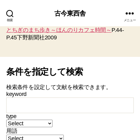
古今東西舎
検索
メニュー
とちぎのまち歩き～ほんのりカフェ時間～
P.44-
P.45下野新聞社2009
条件を指定して検索
検索条件を設定して文献を検索できます。
keyword
type
用語