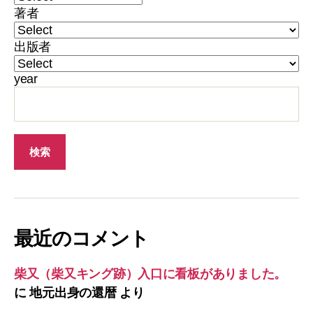
著者
出版者
year
最近のコメント
柴又（柴又キング跡）入口に看板がありました。
に
地元出身の還暦
より