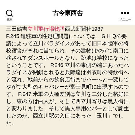
古今東西舎
検索
メニュー
三田鶴吉
立川飛行場物語
西武新聞社1987
P.245 進駐軍の性処理問題については、ＧＨＱの要
請によって立川パラダイスがあって旧日本陸軍の将
校宿舎がそれに当てられ、その建物はやがて南口に
移されてダンスホールとなり、跡地は学校になった
ということです。
P.246 立川の東側の端にあったパ
ラダイスが閉鎖されると兵隊達は羽衣町の特飲街へ
と流れ、戦前からの飲食店街までバーへと一変して
やがて大型のキャバレーが富士見町に出現するので
す。 P.247 米軍の人種差別は立川を二分した格好に
し、東の方は白人が、そして西立川寄りは黒人街に
と変わりました。そして黒人専用のバーとして誕生
したのが、西立川駅の入口にあった「玉川」でし
た。