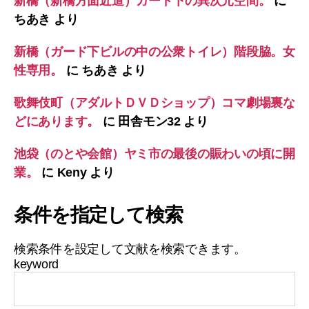
新橋（新橋方面近道）ガード下の異次元空間。
に
ちあき
より
新橋（ガード下ビルの中の公衆トイレ）階段脇。女
性専用。
に
ちあき
より
歌舞伎町（アダルトＤＶＤショップ）コマ劇場裏な
どにあります。
に
田舎モン32
より
池袋（のとや会館）ヤミ市の最後の賑わいの頃に開
業。
に
Keny
より
条件を指定して検索
検索条件を設定して文献を検索できます。
keyword