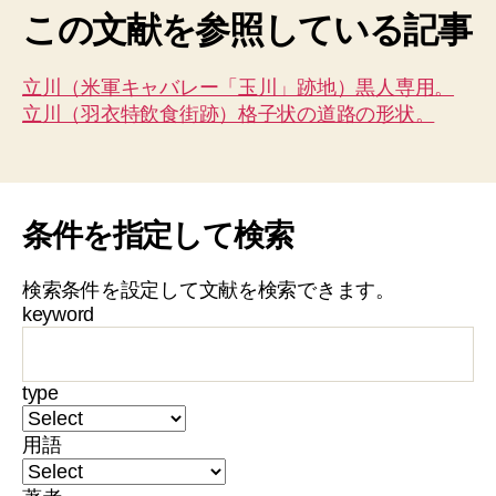
この文献を参照している記事
立川（米軍キャバレー「玉川」跡地）黒人専用。
立川（羽衣特飲食街跡）格子状の道路の形状。
条件を指定して検索
検索条件を設定して文献を検索できます。
keyword
type
用語