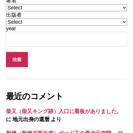
著者
出版者
year
最近のコメント
柴又（柴又キング跡）入口に看板がありました。
に
地元出身の還暦
より