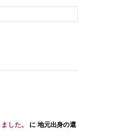
りました。
に
地元出身の還