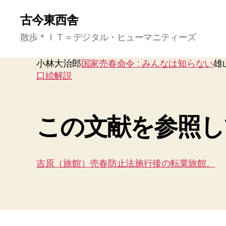
古今東西舎
散歩＊ＩＴ＝デジタル・ヒューマニティーズ
小林大治郎
国家売春命令 : みんなは知らない
雄
口絵解説
この文献を参照し
吉原（旅館）売春防止法施行後の転業旅館。