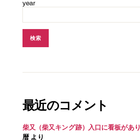
year
最近のコメント
柴又（柴又キング跡）入口に看板があ
暦
より