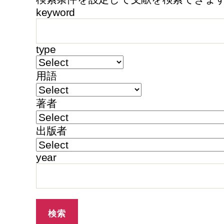
keyword
type
用語
著者
出版者
year