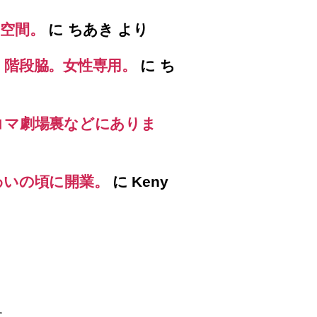
空間。
に
ちあき
より
）階段脇。女性専用。
に
ち
コマ劇場裏などにありま
わいの頃に開業。
に
Keny
す。