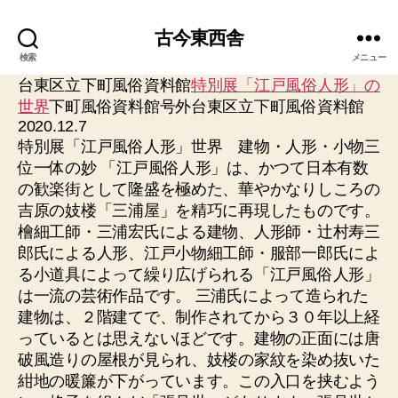
古今東西舎
検索
メニュー
台東区立下町風俗資料館
特別展「江戸風俗人形」の
世界
下町風俗資料館号外台東区立下町風俗資料館
2020.12.7
特別展「江戸風俗人形」世界 建物・人形・小物三
位一体の妙 「江戸風俗人形」は、かつて日本有数
の歓楽街として隆盛を極めた、華やかなりしころの
吉原の妓楼「三浦屋」を精巧に再現したものです。
檜細工師・三浦宏氏による建物、人形師・辻村寿三
郎氏による人形、江戸小物細工師・服部一郎氏によ
る小道具によって繰り広げられる「江戸風俗人形」
は一流の芸術作品です。 三浦氏によって造られた
建物は、２階建てで、制作されてから３０年以上経
っているとは思えないほどです。建物の正面には唐
破風造りの屋根が見られ、妓楼の家紋を染め抜いた
紺地の暖簾が下がっています。この入口を挟むよう