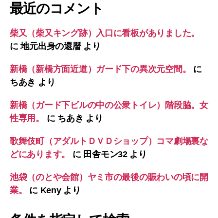
最近のコメント
柴又（柴又キング跡）入口に看板がありました。
に
地元出身の還暦
より
新橋（新橋方面近道）ガード下の異次元空間。
に
ちあき
より
新橋（ガード下ビルの中の公衆トイレ）階段脇。女
性専用。
に
ちあき
より
歌舞伎町（アダルトＤＶＤショップ）コマ劇場裏な
どにあります。
に
田舎モン32
より
池袋（のとや会館）ヤミ市の最後の賑わいの頃に開
業。
に
Keny
より