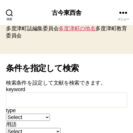
古今東西舎
検索
メニュー
多度津町誌編集委員会
多度津町の地名
多度津町教育
委員会
条件を指定して検索
検索条件を設定して文献を検索できます。
keyword
type
用語