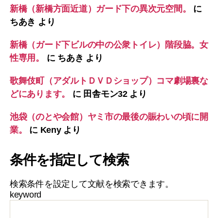
新橋（新橋方面近道）ガード下の異次元空間。
に
ちあき
より
新橋（ガード下ビルの中の公衆トイレ）階段脇。女
性専用。
に
ちあき
より
歌舞伎町（アダルトＤＶＤショップ）コマ劇場裏な
どにあります。
に
田舎モン32
より
池袋（のとや会館）ヤミ市の最後の賑わいの頃に開
業。
に
Keny
より
条件を指定して検索
検索条件を設定して文献を検索できます。
keyword