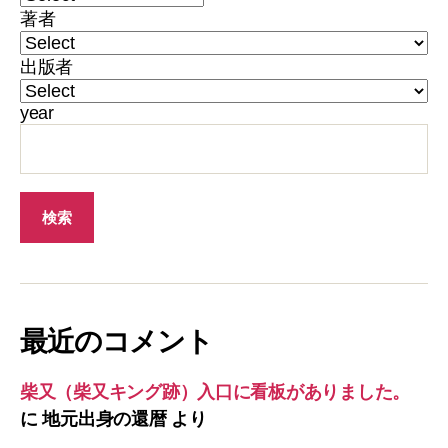
著者
出版者
year
最近のコメント
柴又（柴又キング跡）入口に看板がありました。
に
地元出身の還暦
より