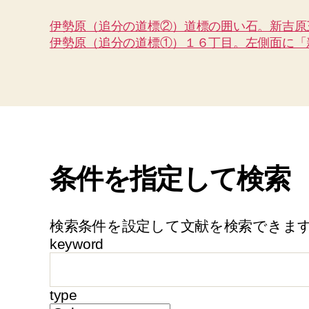
伊勢原（追分の道標②）道標の囲い石。新吉原
伊勢原（追分の道標①）１６丁目。左側面に「
条件を指定して検索
検索条件を設定して文献を検索できま
keyword
type