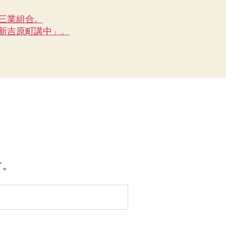
三業組合。
新吉原町講中」。
す。