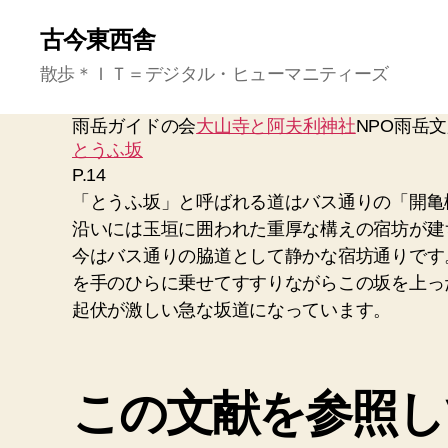
古今東西舎
散歩＊ＩＴ＝デジタル・ヒューマニティーズ
雨岳ガイドの会
大山寺と阿夫利神社
NPO雨岳
とうふ坂
P.14
「とうふ坂」と呼ばれる道はバス通りの「開亀
沿いには玉垣に囲われた重厚な構えの宿坊が建
今はバス通りの脇道として静かな宿坊通りです
を手のひらに乗せてすすりながらこの坂を上っ
起伏が激しい急な坂道になっています。
この文献を参照し