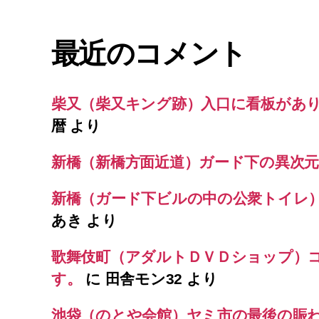
最近のコメント
柴又（柴又キング跡）入口に看板があ
暦
より
新橋（新橋方面近道）ガード下の異次元
新橋（ガード下ビルの中の公衆トイレ
あき
より
歌舞伎町（アダルトＤＶＤショップ）
す。
に
田舎モン32
より
池袋（のとや会館）ヤミ市の最後の賑