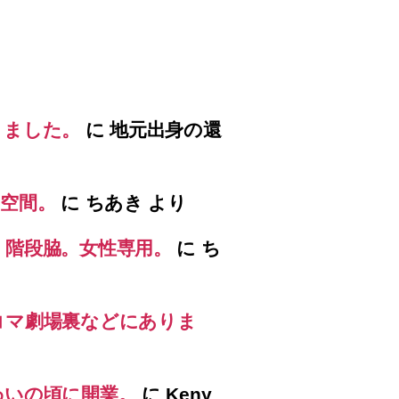
りました。
に
地元出身の還
空間。
に
ちあき
より
）階段脇。女性専用。
に
ち
コマ劇場裏などにありま
わいの頃に開業。
に
Keny