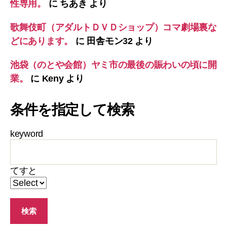
性専用。
に
ちあき
より
歌舞伎町（アダルトＤＶＤショップ）コマ劇場裏な
どにあります。
に
田舎モン32
より
池袋（のとや会館）ヤミ市の最後の賑わいの頃に開
業。
に
Keny
より
条件を指定して検索
keyword
てすと