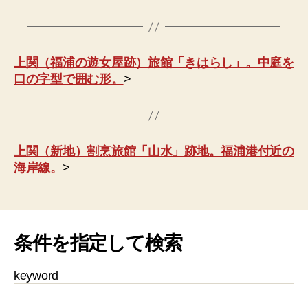
上関（福浦の遊女屋跡）旅館「きはらし」。中庭を
口の字型で囲む形。
>
上関（新地）割烹旅館「山水」跡地。福浦港付近の
海岸線。
>
条件を指定して検索
keyword