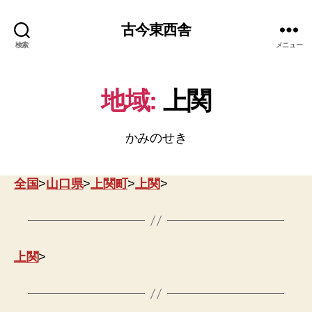
古今東西舎
検索
メニュー
地域:
上関
かみのせき
全国
>
山口県
>
上関町
>
上関
>
上関
>