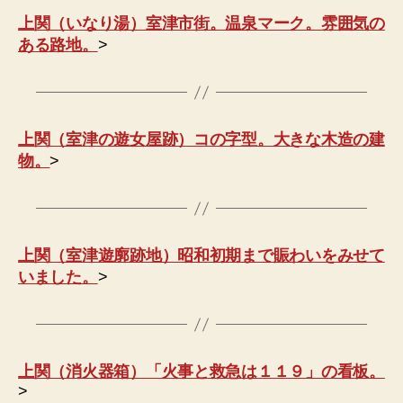
上関（いなり湯）室津市街。温泉マーク。雰囲気の
ある路地。
>
上関（室津の遊女屋跡）コの字型。大きな木造の建
物。
>
上関（室津遊廓跡地）昭和初期まで賑わいをみせて
いました。
>
上関（消火器箱）「火事と救急は１１９」の看板。
>