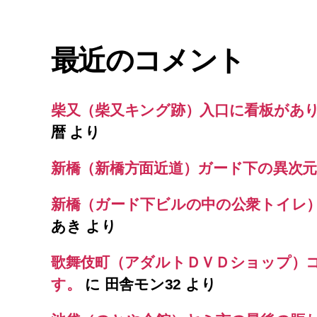
最近のコメント
柴又（柴又キング跡）入口に看板があ
暦
より
新橋（新橋方面近道）ガード下の異次元
新橋（ガード下ビルの中の公衆トイレ
あき
より
歌舞伎町（アダルトＤＶＤショップ）
す。
に
田舎モン32
より