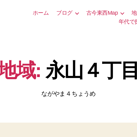
ホーム
ブログ
古今東西Map
地
年代で
地域:
永山４丁
ながやま４ちょうめ