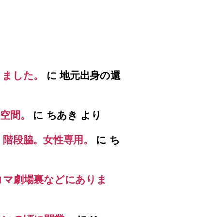
りました。
に
地元出身の還
空間。
に
ちあき
より
）階段脇。女性専用。
に
ち
コマ劇場裏などにありま