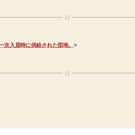
一次入居時に供給された団地。
>