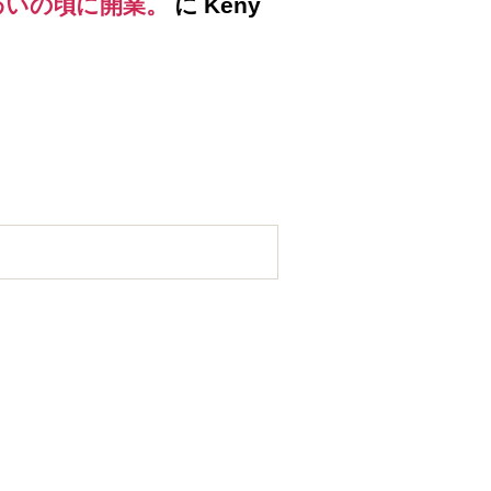
わいの頃に開業。
に
Keny