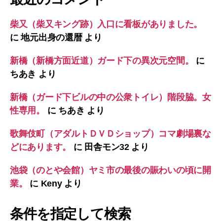
柴又（柴又キング跡）入口に看板がありました。
に
地元出身の還暦
より
新橋（新橋方面近道）ガード下の異次元空間。
に
ちあき
より
新橋（ガード下ビルの中の公衆トイレ）階段脇。女
性専用。
に
ちあき
より
歌舞伎町（アダルトＤＶＤショップ）コマ劇場裏な
どにあります。
に
田舎モン32
より
池袋（のとや会館）ヤミ市の最後の賑わいの頃に開
業。
に
Keny
より
条件を指定して検索