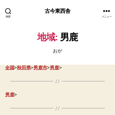
古今東西舎
検索
メニュー
地域:
男鹿
おが
全国
>
秋田県
>
男鹿市
>
男鹿
>
男鹿
>