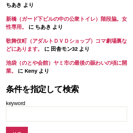
ちあき
より
新橋（ガード下ビルの中の公衆トイレ）階段脇。女
性専用。
に
ちあき
より
歌舞伎町（アダルトＤＶＤショップ）コマ劇場裏な
どにあります。
に
田舎モン32
より
池袋（のとや会館）ヤミ市の最後の賑わいの頃に開
業。
に
Keny
より
条件を指定して検索
keyword