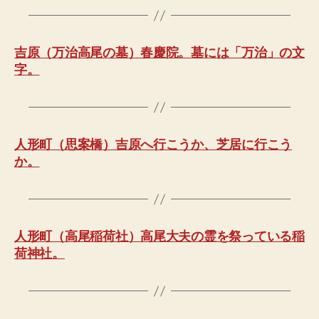
吉原（万治高尾の墓）春慶院。墓には「万治」の文
字。
人形町（思案橋）吉原へ行こうか、芝居に行こう
か。
人形町（高尾稲荷社）高尾大夫の霊を祭っている稲
荷神社。