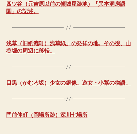
四ツ谷（元吉原以前の傾城屋跡地）「異本洞房語
園」の記述。
浅草（旧紙漉町）浅草紙」の発祥の地。その後、山
谷堀の周辺に移転。
目黒（かむろ坂）少女の銅像。遊女・小紫の物語。
門前仲町（岡場所跡）深川七場所