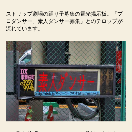
（Ｄ
Ｘ
ストリップ劇場の踊り子募集の電光掲示板。「プ
歌
ロダンサー、素人ダンサー募集」とのテロップが
舞
流れています。
伎
町）
本
日
初
日。
楽
屋
入
口。
素
人
ダ
ン
サ
ー