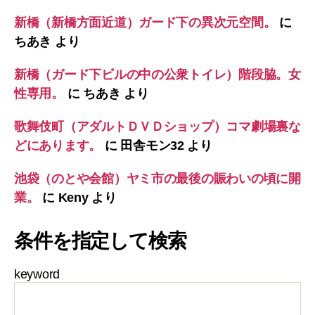
新橋（新橋方面近道）ガード下の異次元空間。
に
ちあき
より
新橋（ガード下ビルの中の公衆トイレ）階段脇。女
性専用。
に
ちあき
より
歌舞伎町（アダルトＤＶＤショップ）コマ劇場裏な
どにあります。
に
田舎モン32
より
池袋（のとや会館）ヤミ市の最後の賑わいの頃に開
業。
に
Keny
より
条件を指定して検索
keyword