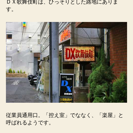
ＤＸ歌舞伎町は、ひっそりとした路地にありま
募
す。
集。
へ
の
従業員通用口。「控え室」でななく、「楽屋」と
呼ばれるようです。