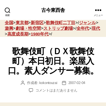
古今東西舎
検索
メニュー
全国
>
東京都
>
新宿区
>
歌舞伎町二丁目
>/
ジャンル
>
遊興
>
劇場・性空間
>
ストリップ劇場
>/
全年代
>
現代
>
高度成長期
>
1980年代
>/
歌舞伎町（ＤＸ歌舞伎
町）本日初日。楽屋入
口。素人ダンサー募集。
作成者:
kokontouzai
2007-02-04
投
投
稿
稿
歌
コメントはまだありません
者
日
舞
伎
町