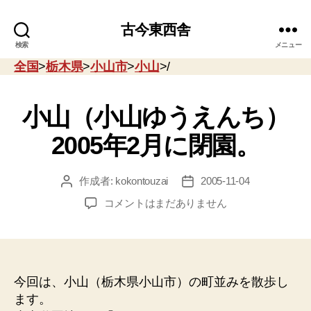
古今東西舎
検索
メニュー
全国
>
栃木県
>
小山市
>
小山
>/
小山（小山ゆうえんち）
2005年2月に閉園。
作成者:
kokontouzai
2005-11-04
投
投
稿
稿
小
コメントはまだありません
者
日
山
（小
山
ゆ
う
今回は、小山（栃木県小山市）の町並みを散歩し
え
ます。
ん