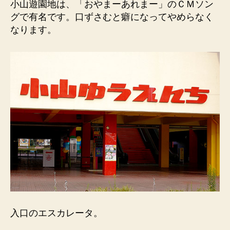
小山遊園地は、「おやまーあれまー」のＣＭソン
ち）
グで有名です。口ずさむと癖になってやめらなく
2005
なります。
年
2
月
に
閉
園。
へ
の
入口のエスカレータ。