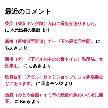
最近のコメント
柴又（柴又キング跡）入口に看板がありました。
に
地元出身の還暦
より
新橋（新橋方面近道）ガード下の異次元空間。
に
ちあき
より
新橋（ガード下ビルの中の公衆トイレ）階段脇。女
性専用。
に
ちあき
より
歌舞伎町（アダルトＤＶＤショップ）コマ劇場裏な
どにあります。
に
田舎モン32
より
池袋（のとや会館）ヤミ市の最後の賑わいの頃に開
業。
に
Keny
より