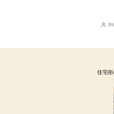
作
投
稿
者
住宅街