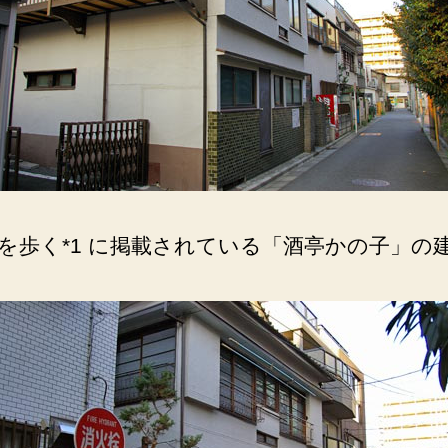
つ
旅
館
風
の
建
物。
へ
の
を歩く*1 に掲載されている「酒亭かの子」の