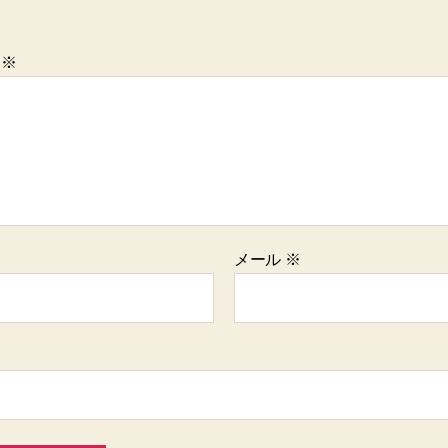
ト
※
メール
※