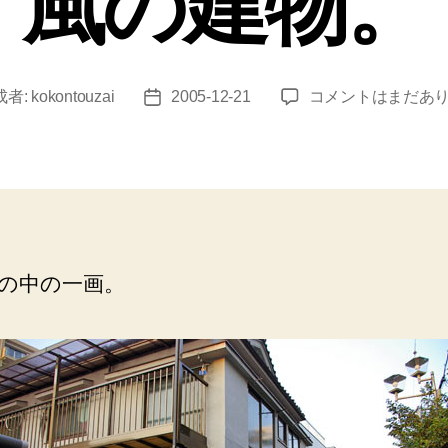
風の建物。
川
成者:
kokontouzai
2005-12-21
コメントはまだあ
投
崎
稿
南
日
町
（「酒
亭
か
の
の中の一画。
子」）
菱
型
の
窓
を
持