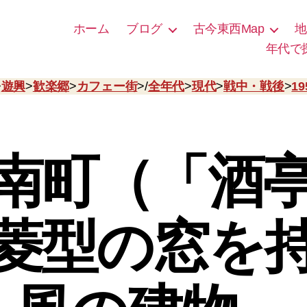
ホーム
ブログ
古今東西Map
地
年代で
>
遊興
>
歓楽郷
>
カフェー街
>/
全年代
>
現代
>
戦中・戦後
>
1
南町（「酒
菱型の窓を