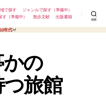
域で探す
ジャンルで探す（準備中）
探す（準備中）
散歩文献
出版書籍
検索
950年代
>/
亭かの
持つ旅館