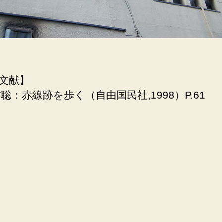
文献】
木村聡：赤線跡を歩く（自由国民社,1998）P.61