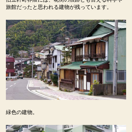
痕
旅館だったと思われる建物が残っています。
跡）
料
亭
や
旅
館
だ
っ
た
と
思
わ
れ
る
建
物。
緑色の建物。
へ
の