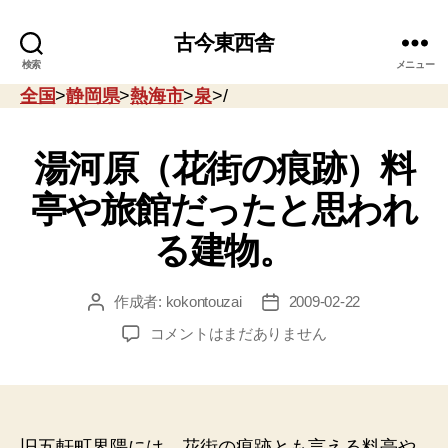
古今東西舎
検索
メニュー
全国
>
静岡県
>
熱海市
>
泉
>/
湯河原（花街の痕跡）料
亭や旅館だったと思われ
る建物。
作成者:
kokontouzai
2009-02-22
投
投
稿
稿
湯
コメントはまだありません
者
日
河
原
（花
街
の
旧五軒町界隈には、花街の痕跡とも言える料亭や