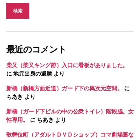
最近のコメント
柴又（柴又キング跡）入口に看板がありました。
に
地元出身の還暦
より
新橋（新橋方面近道）ガード下の異次元空間。
に
ちあき
より
新橋（ガード下ビルの中の公衆トイレ）階段脇。女
性専用。
に
ちあき
より
歌舞伎町（アダルトＤＶＤショップ）コマ劇場裏な