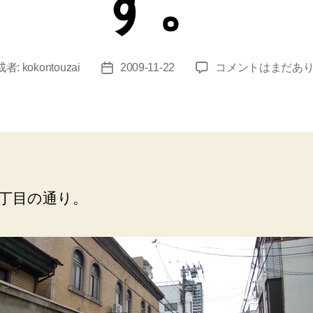
す。
生
成者:
kokontouzai
2009-11-22
コメントはまだあ
投
玉
稿
町
日
（小
玉
湯）
１
階
丁目の通り。
は
駐
車
場
と
し
て