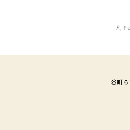
作
投
稿
者
谷町６