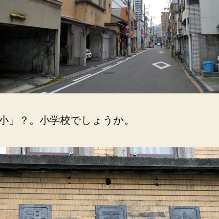
使
わ
れ
て
い
ま
す。
へ
の
小」？。小学校でしょうか。