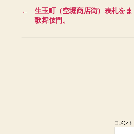
←
生玉町（空堀商店街）表札をま
歌舞伎門。
コメン