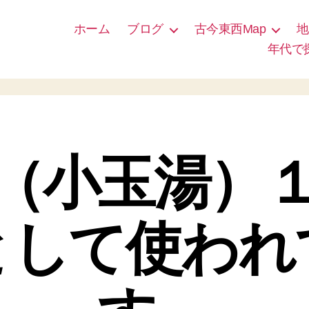
ホーム
ブログ
古今東西Map
地
年代で
（小玉湯）
として使われ