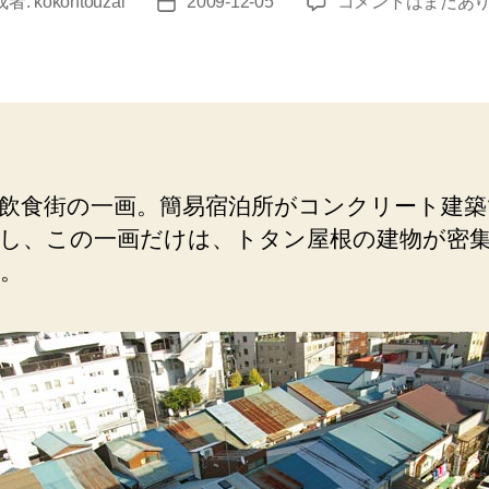
石
成者:
kokontouzai
2009-12-05
コメントはまだあ
投
川
稿
町
日
（寿
町
の
飲
み
飲食街の一画。簡易宿泊所がコンクリート建築
屋
し、この一画だけは、トタン屋根の建物が密
街）
ト
。
タ
ン
屋
根
の
建
物
が