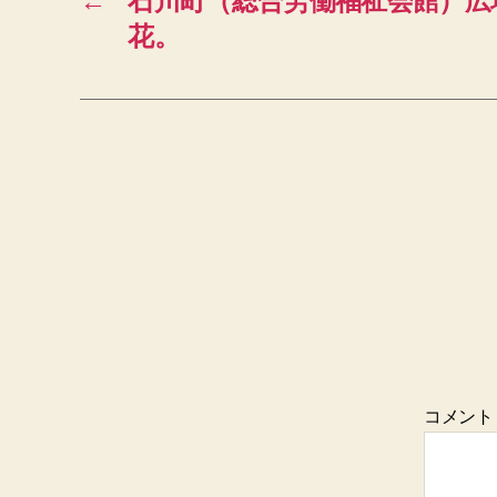
←
石川町（総合労働福祉会館）広
花。
コメン