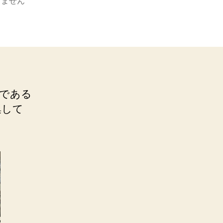
りません
である
集して