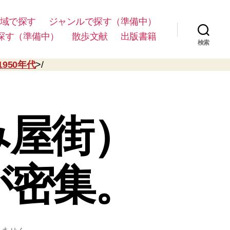
域で探す
ジャンルで探す（準備中）
探す（準備中）
散歩文献
出版書籍
検索
1950年代
>/
み屋街）
が密集。