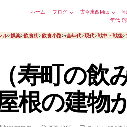
ホーム
ブログ
古今東西Map
地
年代で
ンル
>
娯楽
>
飲食街
>
飲食小路
>/
全年代
>
現代
>
戦中・戦後
>
（寿町の飲
屋根の建物