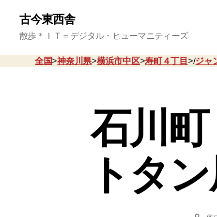
古今東西舎
散歩＊ＩＴ＝デジタル・ヒューマニティーズ
全国
>
神奈川県
>
横浜市中区
>
寿町４丁目
>/
ジャ
石川町
トタン