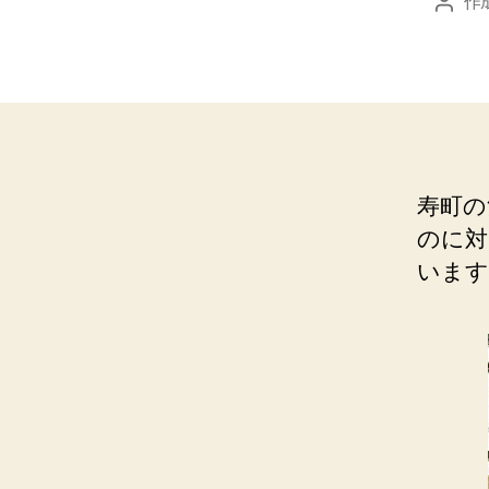
作
投
稿
者
寿町の
のに対
います