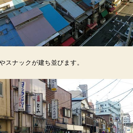
密
集。
へ
の
やスナックが建ち並びます。