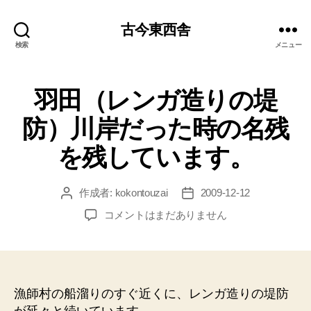
古今東西舎
検索
メニュー
羽田（レンガ造りの堤
防）川岸だった時の名残
を残しています。
作成者:
kokontouzai
2009-12-12
投
投
稿
稿
羽
コメントはまだありません
者
日
田
（レ
ン
ガ
造
漁師村の船溜りのすぐ近くに、レンガ造りの堤防
り