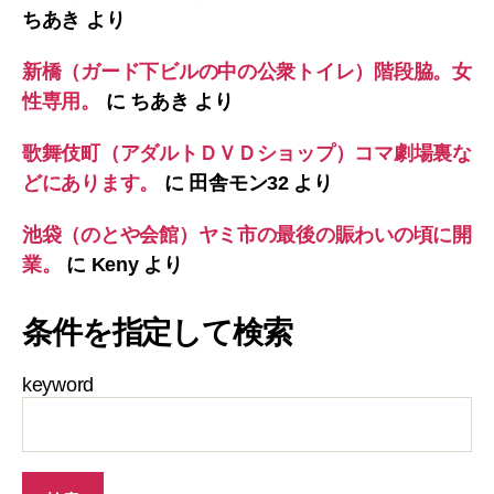
ちあき
より
新橋（ガード下ビルの中の公衆トイレ）階段脇。女
性専用。
に
ちあき
より
歌舞伎町（アダルトＤＶＤショップ）コマ劇場裏な
どにあります。
に
田舎モン32
より
池袋（のとや会館）ヤミ市の最後の賑わいの頃に開
業。
に
Keny
より
条件を指定して検索
keyword