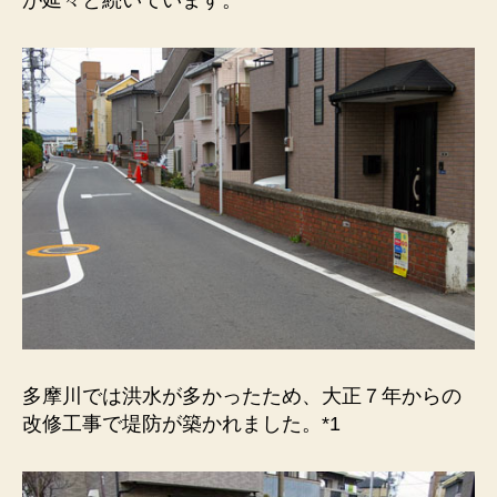
が延々と続いています。
の
堤
防）
川
岸
だ
っ
た
時
の
名
残
を
残
し
て
多摩川では洪水が多かったため、大正７年からの
い
改修工事で堤防が築かれました。*1
ま
す。
へ