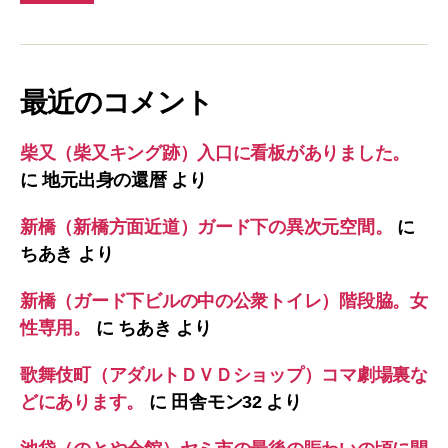
最近のコメント
柴又（柴又キング跡）入口に看板がありました。
に
地元出身の還暦
より
新橋（新橋方面近道）ガード下の異次元空間。
に
ちあき
より
新橋（ガード下ビルの中の公衆トイレ）階段脇。女
性専用。
に
ちあき
より
歌舞伎町（アダルトＤＶＤショップ）コマ劇場裏な
どにあります。
に
田舎モン32
より