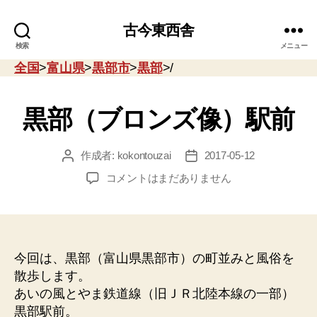
古今東西舎
検索
メニュー
全国
>
富山県
>
黒部市
>
黒部
>/
黒部（ブロンズ像）駅前
作成者:
kokontouzai
2017-05-12
投
投
稿
稿
黒
コメントはまだありません
者
日
部
（ブ
ロ
ン
ズ
今回は、黒部（富山県黒部市）の町並みと風俗を
像）
散歩します。
駅
あいの風とやま鉄道線（旧ＪＲ北陸本線の一部）
前
黒部駅前。