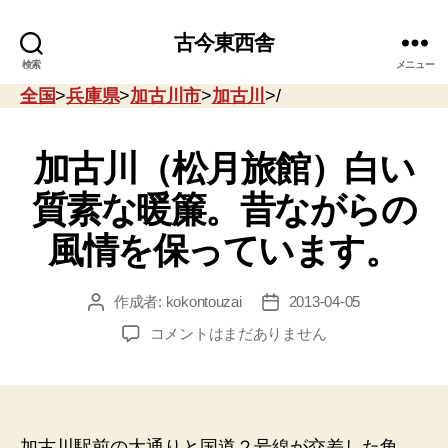
古今東西舎
検索
メニュー
全国
>
兵庫県
>
加古川市
>
加古川
>/
加古川（松月旅館）白い
質素な暖簾。昔ながらの
風情を保っています。
作成者:
kokontouzai
2013-04-05
投
投
稿
稿
加
コメントはまだありません
者
日
古
川
（松
月
旅
加古川駅前の大通りと国道２号線が交差した角