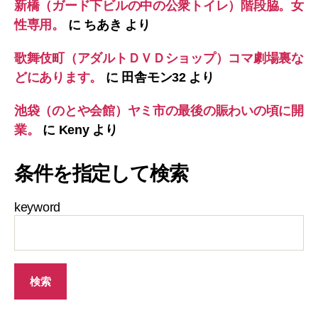
新橋（ガード下ビルの中の公衆トイレ）階段脇。女
性専用。
に
ちあき
より
歌舞伎町（アダルトＤＶＤショップ）コマ劇場裏な
どにあります。
に
田舎モン32
より
池袋（のとや会館）ヤミ市の最後の賑わいの頃に開
業。
に
Keny
より
条件を指定して検索
keyword