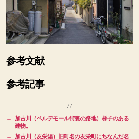
参考文献
参考記事
←
加古川（ベルデモール街裏の路地）梯子のある
建物。
→
加古川（友栄湯）旧町名の友栄町にちなんだ名