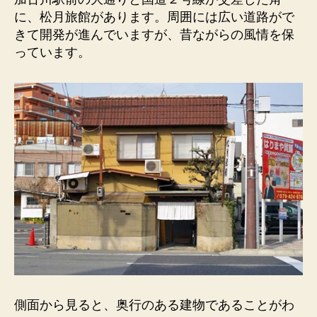
館）
に、松月旅館があります。周囲には広い道路がで
白
きて開発が進んでいますが、昔ながらの風情を保
い
っています。
質
素
な
暖
簾。
昔
な
が
ら
の
風
情
を
保
っ
て
側面から見ると、奥行のある建物であることがわ
い