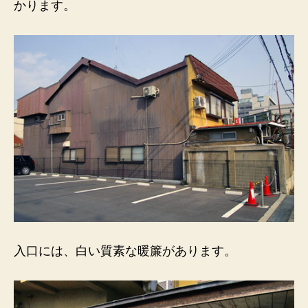
かります。
ま
す。
へ
の
入口には、白い質素な暖簾があります。