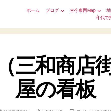
ホーム
ブログ
古今東西Map
地
年代で
（三和商店
屋の看板