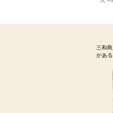
作
投
稿
者
三和商
がある