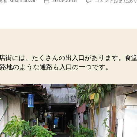
四
成者:
kokontouzai
2013-06-18
コメントはまだあ
投
日
稿
市
日
（三
和
商
店
街）
店街には、たくさんの出入口があります。食
飲
路地のような通路も入口の一つです。
み
屋
の
看
板
へ
の