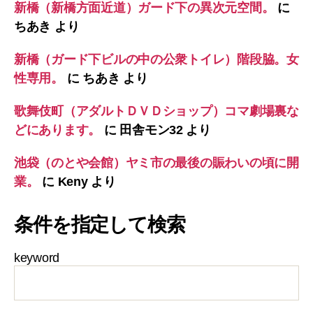
新橋（新橋方面近道）ガード下の異次元空間。
に
ちあき
より
新橋（ガード下ビルの中の公衆トイレ）階段脇。女
性専用。
に
ちあき
より
歌舞伎町（アダルトＤＶＤショップ）コマ劇場裏な
どにあります。
に
田舎モン32
より
池袋（のとや会館）ヤミ市の最後の賑わいの頃に開
業。
に
Keny
より
条件を指定して検索
keyword