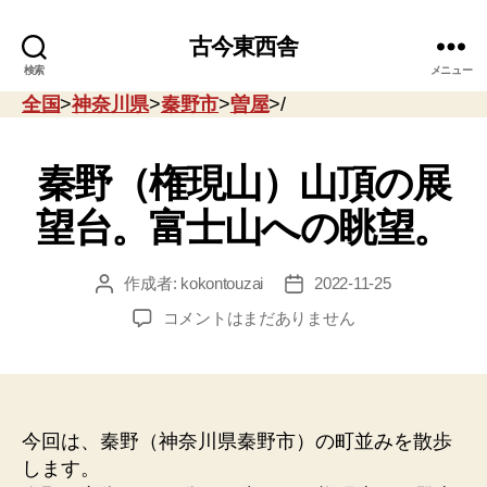
古今東西舎
検索
メニュー
全国
>
神奈川県
>
秦野市
>
曽屋
>/
秦野（権現山）山頂の展
望台。富士山への眺望。
作成者:
kokontouzai
2022-11-25
投
投
稿
稿
秦
コメントはまだありません
者
日
野
（権
現
山）
山
今回は、秦野（神奈川県秦野市）の町並みを散歩
頂
します。
の