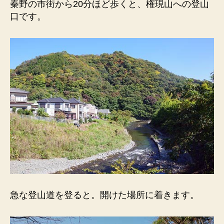
秦野の市街から20分ほど歩くと、権現山への登山
展
口です。
望
台。
富
士
山
へ
の
眺
望。
へ
の
急な登山道を登ると。開けた場所に着きます。