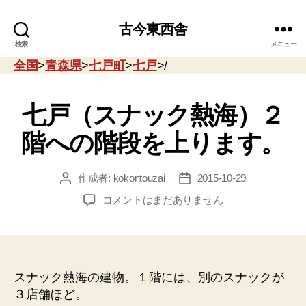
古今東西舎
検索
メニュー
全国
>
青森県
>
七戸町
>
七戸
>/
七戸（スナック熱海）２
階への階段を上ります。
作成者:
kokontouzai
2015-10-29
投
投
稿
稿
七
コメントはまだありません
者
日
戸
（ス
ナ
ッ
ク
スナック熱海の建物。１階には、別のスナックが
熱
３店舗ほど。
海）