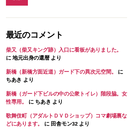
最近のコメント
柴又（柴又キング跡）入口に看板がありました。
に
地元出身の還暦
より
新橋（新橋方面近道）ガード下の異次元空間。
に
ちあき
より
新橋（ガード下ビルの中の公衆トイレ）階段脇。女
性専用。
に
ちあき
より
歌舞伎町（アダルトＤＶＤショップ）コマ劇場裏な
どにあります。
に
田舎モン32
より