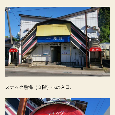
２
階
へ
の
階
段
を
上
り
ま
す。
へ
の
スナック熱海（２階）への入口。