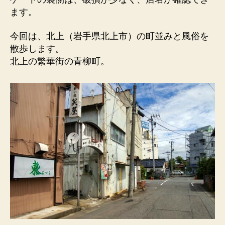
青
ます。
柳
町
今回は、北上（岩手県北上市）の町並みと風俗を
の
散歩します。
繁
北上の繁華街の青柳町。
華
街。
ゲ
ー
ト
の
裏
側
に
店
名
へ
の