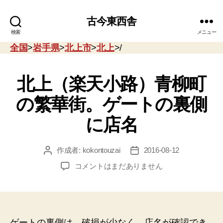
古今東西舎
検索
メニュー
全国
>
岩手県
>
北上市
>
北上
>/
北上（楽天小路）青柳町
の繁華街。ゲートの裏側
に店名
作成者:
kokontouzai
2016-08-12
投
投
稿
稿
北
コメントはまだありません
者
日
上
（楽
天
小
路）
ゲートの裏側は、破損が少なく、店名が確認でき