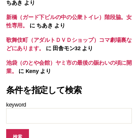
ちあき
より
新橋（ガード下ビルの中の公衆トイレ）階段脇。女
性専用。
に
ちあき
より
歌舞伎町（アダルトＤＶＤショップ）コマ劇場裏な
どにあります。
に
田舎モン32
より
池袋（のとや会館）ヤミ市の最後の賑わいの頃に開
業。
に
Keny
より
条件を指定して検索
keyword