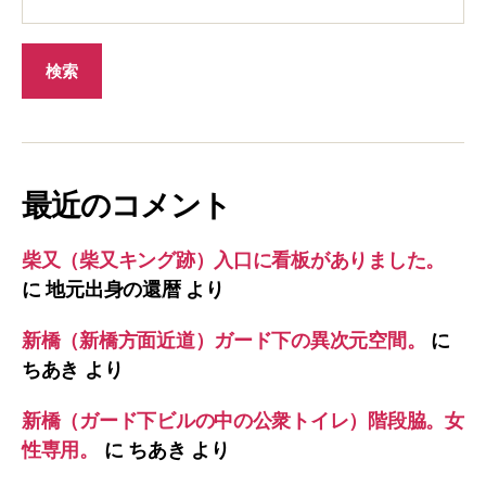
最近のコメント
柴又（柴又キング跡）入口に看板がありました。
に
地元出身の還暦
より
新橋（新橋方面近道）ガード下の異次元空間。
に
ちあき
より
新橋（ガード下ビルの中の公衆トイレ）階段脇。女
性専用。
に
ちあき
より