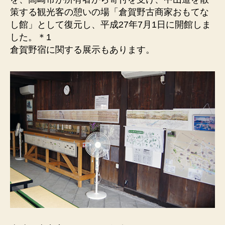
示
策する観光客の憩いの場「倉賀野古商家おもてな
も
し館」として復元し、平成27年7月1日に開館しま
あ
り
した。＊1
ま
倉賀野宿に関する展示もあります。
す。
へ
の