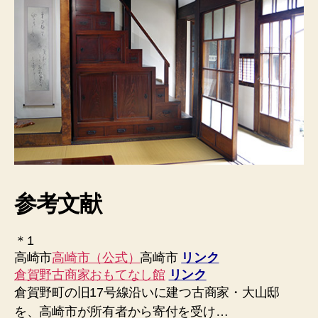
参考文献
＊1
高崎市
高崎市（公式）
高崎市
リンク
倉賀野古商家おもてなし館
リンク
倉賀野町の旧17号線沿いに建つ古商家・大山邸
を、高崎市が所有者から寄付を受け…