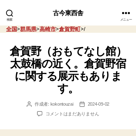
古今東西舎
検索
メニュー
全国
>
群馬県
>
高崎市
>
倉賀野町
>/
倉賀野（おもてなし館）
太鼓橋の近く。倉賀野宿
に関する展示もありま
す。
作成者:
kokontouzai
2024-09-02
投
投
稿
稿
倉
コメントはまだありません
者
日
賀
野
（お