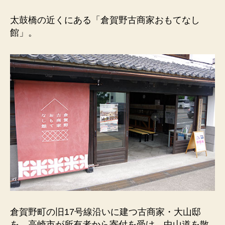
も
て
太鼓橋の近くにある「倉賀野古商家おもてなし
な
館」。
し
館）
太
鼓
橋
の
近
く。
倉
賀
野
宿
に
関
す
る
倉賀野町の旧17号線沿いに建つ古商家・大山邸
展
を、高崎市が所有者から寄付を受け、中山道を散