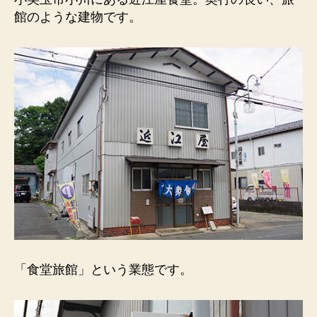
堂）
館のような建物です。
奥
行
の
長
い、
旅
館
の
よ
う
な
建
物。
へ
の
「食堂旅館」という業態です。