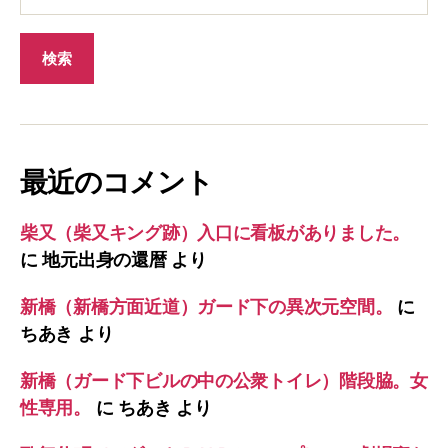
最近のコメント
柴又（柴又キング跡）入口に看板がありました。
に
地元出身の還暦
より
新橋（新橋方面近道）ガード下の異次元空間。
に
ちあき
より
新橋（ガード下ビルの中の公衆トイレ）階段脇。女
性専用。
に
ちあき
より