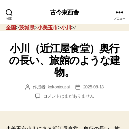
古今東西舎
検索
メニュー
全国
>
茨城県
>
小美玉市
>
小川
>/
小川（近江屋食堂）奥行
の長い、旅館のような建
物。
作成者:
kokontouzai
2025-08-18
投
投
稿
稿
小
コメントはまだありません
者
日
川
（近
江
屋
食
小美玉市小川にある近江屋食堂。奥行の長い、旅