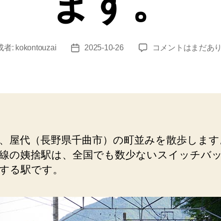
ます。
屋
成者:
kokontouzai
2025-10-26
コメントはまだあ
投
代
稿
（ス
日
イ
ッ
チ
バ
ッ
、屋代（長野県千曲市）の町並みを散歩します
ク）
線の姨捨駅は、全国でも数少ないスイッチバ
姨
捨
する駅です。
駅。
善
光
寺