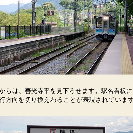
平
を
見
下
ろ
せ
ま
す。
へ
の
からは、善光寺平を見下ろせます。駅名看板に
行方向を切り換えわることが表現されていま