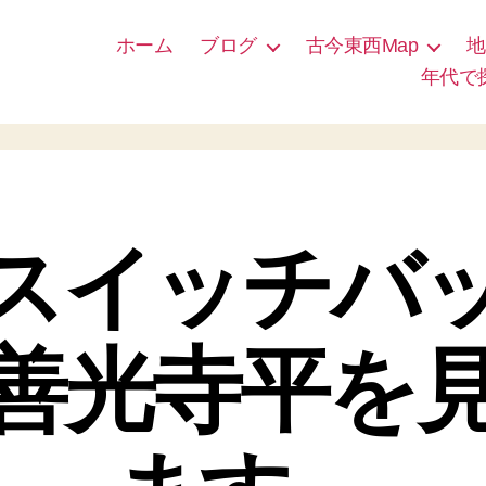
ホーム
ブログ
古今東西Map
地
年代で
スイッチバ
善光寺平を