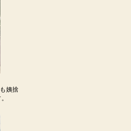
も姨捨
す。