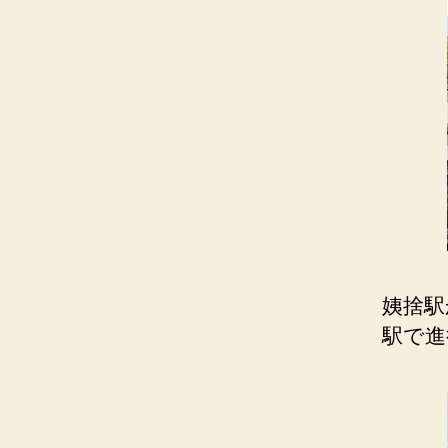
姨捨駅
駅で進