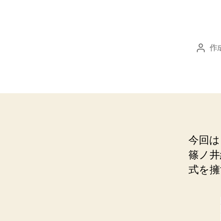
作
投
稿
者
今回は
篠ノ井
式を擁