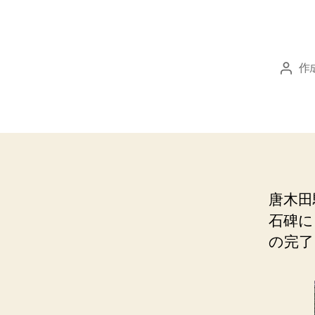
作
投
稿
者
唐木田
石碑に
の完了