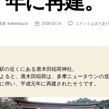
年に再建。
多
成者:
kokontouzai
2026-02-14
コメントはまだあ
投
摩
稿
（唐
日
木
田
稲
荷
神
駅の近くにある唐木田稲荷神社。
社）
よると、唐木田稲荷は、多摩ニュータウンの造
造
成
に伴い、平成元年に再建されたそうです。
工
事
の
完