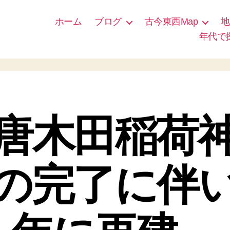
ホーム
ブログ
古今東西Map
地
年代で
唐木田稲荷
の完了に伴