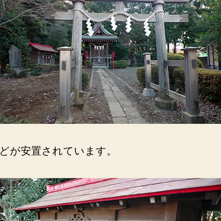
了
に
伴
い
平
成
元
年
に
再
建。
へ
の
どが安置されています。