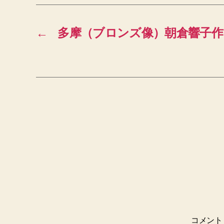
←
多摩（ブロンズ像）朝倉響子作
コメン